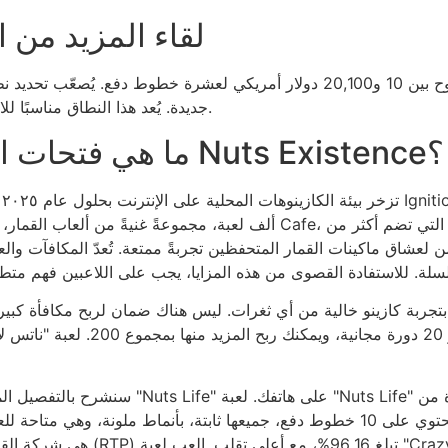
لقاء المزيد من ا
توفر أحدث لعبة ماكينات القمار نطاق رهان يتراوح بين 10 و20,100 دولار أمريكي 
جديدة. يُعد هذا النطاق مناسبًا للاعبين ذوي المراهنات العالية وأصحاب الثروات الكبيرة.
ما هي فتحات الإنترنت الأخرى المشابهة لـ Nuts Existence؟
ت
ألف لعبة، مجموعةً غنيةً من ألعاب القمار، بما في ذلك أحدث ماكي
 يضمن لعشاق ماكينات القمار المتحفظين تجربةً ممتعة. تُعدّ المكافآت 
تع بتجربة كازينو خالية من أي ثغرات. ليس هناك ضمان لربح مكافأة كب
فيها. 3 أو 4 أو 5 رموز موزعة تمنح
سنشرح بالتفصيل الميزات والرسومات والأرباح
المخلوقات، وتدور أحداثها حول سافانا في أفريقيا. تحتوي على 10 خطوط دفع، جميعها ثابتة