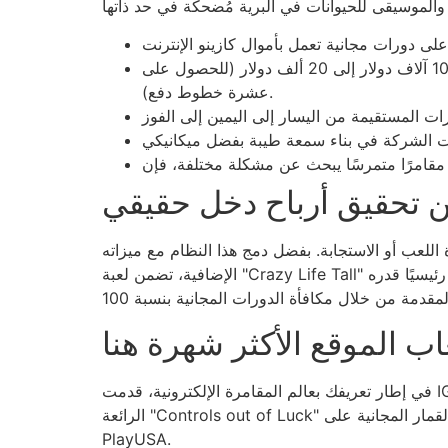
في الواقع، تم تصميم لعبة الفيديو هذه خصيصًا للاعبين الجدد ذوي الرهانات العالية، في حين يتراوح نطاق الرهان من 10 آلاف دولار إلى 20 ألف دولار (للحصول على
عشرة خطوط دفع).
من تحقيق أرباح دخل حقيقي
 اللعب أو الاستجابة. بفضل دمج هذا النظام مع ميزاته
الإضافية، تضمن لعبة "Crazy Life Tall" الجديدة تجربة لعب جذابة تجذب اللاعبين للعودة لتجربة أكثر إثارة مستوحاة من عالم السفاري. كما تقدم اللعبة مضاعفًا رئيسيًا قدره
ب الموقع الأكثر شهرة هنا
الرائعة "Controls out of Luck" على الإنترنت. سواء كنت مبتدئًا أو محترفًا في تدوير البكرات، فهناك العديد من الأسباب التي تدفعك لتجربة ألعاب القمار المجانية على
PlayUSA.