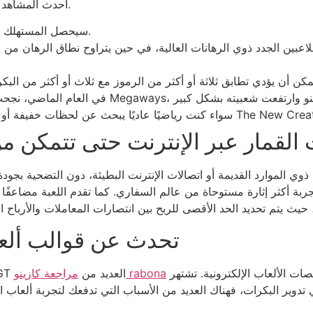
أحدث المشاهد والموسيقى للحيوانات في البرية مُضحكة في حد ذاتها.
سيحصل المستهلك على دورات مجانية تعمل بأموال كازينو الإنترنت.
ت القمار عبر الإنترنت حتى تتمكن 
ذوي الموارد القديمة أو اتصالات الإنترنت البطيئة، دون التضحية بجودة
تحدث عن قوالب ألعا
ألعابها المفضلة لعشاقها على منصات الألعاب الإلكترونية. تشتهر IGT بسلسلة ألعابها
مراجعة كازينو rabona
في إطار تعريفك بعالم المقامرة الإلكترونية، قدمت IGT العديد من