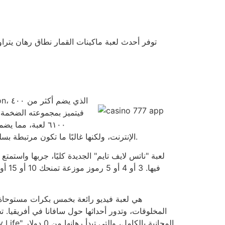
٦١٠٠ لعبة، مما
الإنترنت، ولكنها غالبًا ما تكون مرتبطة بسلسلة. للاستفادة القصوى من هذه المزايا، يجب على اللاعبين فهم متطلبات معينة، بما في ذلك شروط الرهان وقيود الألعاب.
لعبة "ناتس لايف تايم" الجديدة كليًا، جربها واستم