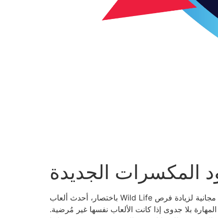
د المكسرات الجديدة
باختصار، أحدث ألعاب Wild Life مناسبة لك إذا كنت تُقدّر ألعاب الفيديو المستوحاة من رحلات السفاري. بالإضافة إلى ذلك، يمكنك الحصول على دورات مجانية لزيادة فرص
مهارة بلا جدوى إذا كانت الألعاب نفسها غير مُرضية.