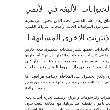
لحيوانات الأليفة في الأنمي
لعشرة خطوط دفع. يُصعّب تحديد نطاق رهان على اللاعبين الجدد الذين يبحثون عن تجربة
زخر بيئة الكازينوهات المحلية على الإنترنت بحلول عام ٢٠٢٥ بالخيارات، بعضها يتميز بمنتجاته المتميزة. يقدم كازينو Ignition، الذي يضم أكثر من ٤٠٠
نات القمار "كراش". أما كازينو Cafe، فيتميز بمجموعته الضخمة التي تضم أكثر من
والعروض الترويجية من أهم مميزات ماكينات القمار على
يرة، ولكن الحصول على المكافأة الإضافية هو أفضل ما
ك 10 أو 15 أو 20 دورة مجانية، ويمكنك ربح المزيد منها بمجموع 200. لعبة "ناتس لايف تايم" الجديدة فريدة من نوعها، حيث تتضمن بعض
الرموز الرائعة.
، ويمكنك تجربة أحدث لعبة "Nuts Life" على هاتفك. لعبة "Nuts Life" هي لعبة فيديو رائعة بخمس بكرات مستوحاة من
، بأنماط ملونة، وهي متاحة للعب بأموال حقيقية عند تنزيلها، مع إمكانية اللعب بدون
اشتراك. IGT هي شركة القمار الرائدة، حيث توفر نسبة عائد للاعب (RTP) تبلغ 96.16%، مع أعلى تقلب. العب لعبة "Crazy Life" المجانية بالكامل، والتي تبدأ رهانها من 0 دولار