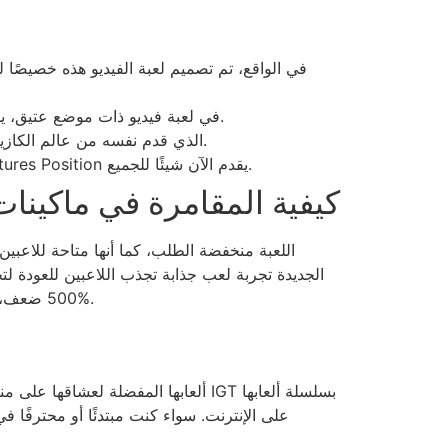
في لعبة فيديو ذات موضع عتيق، يمكن أن يؤدي تطابق ثلاثة أو أكثر من الرموز مع ثلاث أو أكثر من البكرات المستقيمة من اليسار إلى اليمين إلى الفوز.
في العام الماضي، نجحت الشركة في بناء سمعة طيبة بفضل ميكانيكي Megaways، الذي قدم نفسه من عالم الكازينو وارتفعت شعبيته بشكل كبير.
سواء كنت رياضيًا عاديًا يبحث عن لحظات خفيفة أو مقامرًا متمرسًا يبحث عن مشكلة مختلفة، فإن The New Creatures Position يقدم الآن شيئًا للجميع.
كيفية المقامرة في ماكينا
اللعبة منخفضة الطلب، كما أنها متاحة للاعبين 
500 ضعف، حيث يتم تحديد الحد الأقصى للربح بين انتصارات المعاملات والأرباح المقدمة من خلال مكافأة الدورات المجانية بنسبة 100%.