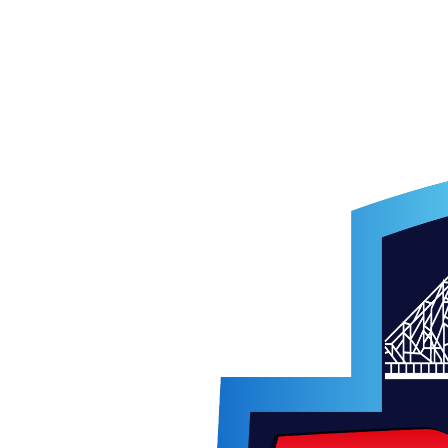
Skip
to
content