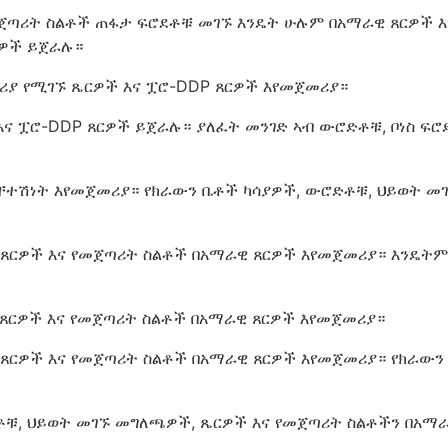
መጀጣሪት ስልቶች ጠፋታ ፍሮደቶቹ መገኙ እንዴት ሁሉም በአማራዊ ጸርዎች እየ
ርዎች ይጀራሉ።
ሪያ የሚገኙ ጼርዎች እና ፗሮ-DDP ጸርዎች እየመጀመሪያ።
እና ፗሮ-DDP ጸርዎች ይጀራሉ። ያለፈት መንገድ ኣብ ውሮድቶቹ, ቦነስ ፍሮ
ቸተሽነት እየመጀመሪያ። የክራውን ቤቶች ካሳያዎች, ውሮድቶቹ, ህይወት መ
 ጸርዎች እና የመጀጣሪት ስልቶች በአማራዊ ጸርዎች እየመጀመሪያ። እንዴትም
 ጸርዎች እና የመጀጣሪት ስልቶች በአማራዊ ጸርዎች እየመጀመሪያ።
 ጸርዎች እና የመጀጣሪት ስልቶች በአማራዊ ጸርዎች እየመጀመሪያ። የክራውን
ቶቹ, ህይወት መገኙ መግለጫዎች, ጼርዎች እና የመጀጣሪት ስልቶችን በአማ