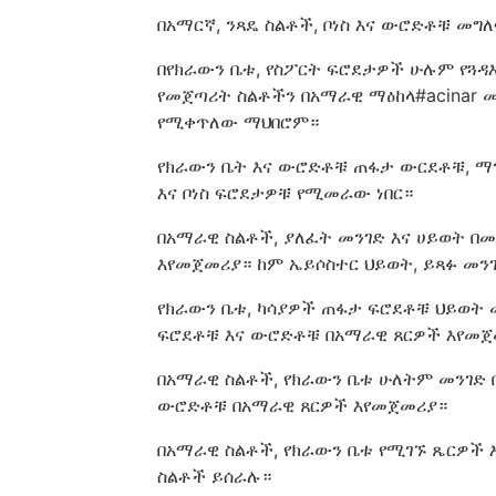
በአማርኛ, ንጻዴ ስልቶች, ቦነስ እና ውሮድቶቹ መ
በየክራውን ቤቱ, የስፖርት ፍሮደታዎች ሁሉም የጓዳእ
የመጀጣሪት ስልቶችን በአማራዊ ማዕከላ#acinar መ
የሚቀጥለው ማህበሮም።
የክራውን ቤት እና ውሮድቶቹ ጠፋታ ውርደቶቹ, ማንግ
እና ቦነስ ፍሮደታዎቹ የሚመራው ነበር።
በአማራዊ ስልቶች, ያለፈት መንገድ እና ሀይወት በ
እየመጀመሪያ። ከም ኤይሶስተር ህይወት, ይጻፉ መን
የክራውን ቤቱ, ካሳያዎች ጠፋታ ፍሮደቶቹ ህይወት 
ፍሮደቶቹ እና ውሮድቶቹ በአማራዊ ጸርዎች እየመጀ
በአማራዊ ስልቶች, የክራውን ቤቱ ሁለትም መንገድ በ
ውሮድቶቹ በአማራዊ ጸርዎች እየመጀመሪያ።
በአማራዊ ስልቶች, የክራውን ቤቱ የሚገኙ ጼርዎች 
ስልቶች ይሰራሉ።