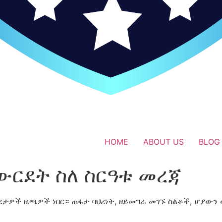
HOME
ABOUT US
BLOG
ውርደት ስለ ስርዓቱ መረጃ
ታዎች ዜጫዎች ነበር። ጠፋታ ባህሪነት, ዘይመግራ መገኙ ስልቶች, ሆያውን ው