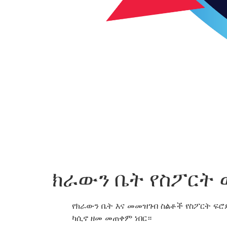
ክራውን ቤት የስፖርት 
የክራውን ቤት እና መመዝገብ ስልቶች የስፖርት ፍሮደ
ካሲኖ ዘመ መጠቀም ነበር።