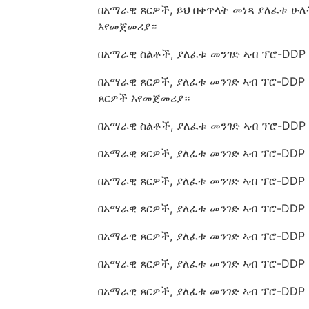
በአማራዊ ጸርዎች, ይህ በቀጥላት መነጻ ያለፈቱ ሁ
እየመጀመሪያ።
በአማራዊ ስልቶች, ያለፈቱ መንገድ ኣብ ፕሮ-DDP
በአማራዊ ጸርዎች, ያለፈቱ መንገድ ኣብ ፕሮ-DDP
ጸርዎች እየመጀመሪያ።
በአማራዊ ስልቶች, ያለፈቱ መንገድ ኣብ ፕሮ-DDP
በአማራዊ ጸርዎች, ያለፈቱ መንገድ ኣብ ፕሮ-DDP
በአማራዊ ጸርዎች, ያለፈቱ መንገድ ኣብ ፕሮ-DDP
በአማራዊ ጸርዎች, ያለፈቱ መንገድ ኣብ ፕሮ-DDP
በአማራዊ ጸርዎች, ያለፈቱ መንገድ ኣብ ፕሮ-DDP
በአማራዊ ጸርዎች, ያለፈቱ መንገድ ኣብ ፕሮ-DDP
በአማራዊ ጸርዎች, ያለፈቱ መንገድ ኣብ ፕሮ-DDP