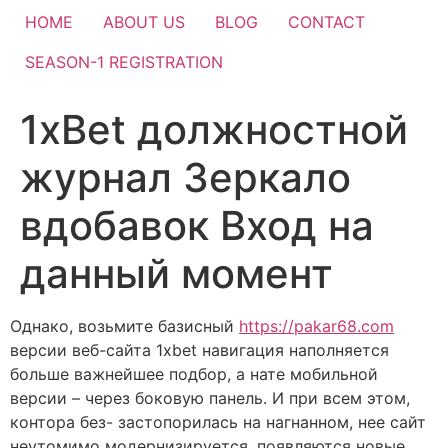
HOME
ABOUT US
BLOG
CONTACT
SEASON-1 REGISTRATION
1xBet должностной
журнал Зеркало
вдобавок Вход на
данный момент
Однако, возьмите базисный
https://pakar68.com
версии веб-сайта 1xbet навигация наполняется
больше важнейшее подбор, а нате мобильной
версии – через боковую панель. И при всем этом,
контора без- застопорилась на нагнанном, нее сайт
неутомимо модернизируется, появляются новые