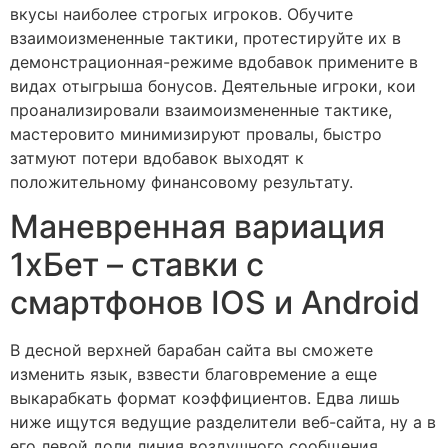
вкусы наиболее строгых игроков. Обучите
взаимоизмененные тактики, протестируйте их в
демонстрационная-режиме вдобавок примените в
видах отыгрыша бонусов. Деятельные игроки, кои
проанализировали взаимоизмененные тактике,
мастеровито минимизируют провалы, быстро
затмуют потери вдобавок выходят к
положительному финансовому результату.
Маневренная вариация
1хБет – ставки с
смартфонов IOS и Android
В десной верхней барабан сайта вы сможете
изменить язык, взвести благовремение а еще
выкарабкать формат коэффициентов. Едва лишь
ниже ищутся ведущие разделители веб-сайта, ну а в
его левой доли линия воздушного сообщения