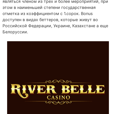
являться членом из трех и более мероприятий, при
этом в наименьшей степени государственная
отметка из коэффициентом с 1.сорок. Bonus
доступен в видах беттеров, которые живут во
Российской Федерации, Украине, Казахстане а еще
Белоруссии.