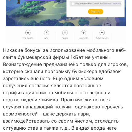
Никакие бонусы за использование мобильного веб-
сайта букмекерской фирмы 1хБет не учтены.
Вознаграждение предназначено только для игроков,
которые скачали программу букмекера вдобавок
зарегались вне него. Еще одним условием
получения согласья является постоянное
верификация номера мобильного телефона и
подтверждение личика. Практически во всех
случаях нападающий получит одинаково перечень
возможностей – шанс держать пари,
взаимодействовать со своим числом, отследить
ситуацию став а также т. д.. В видах входа нате