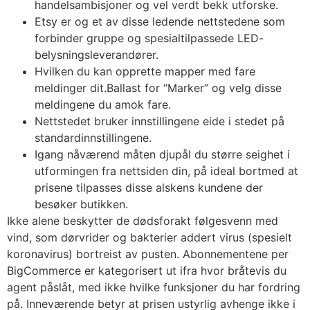
handelsambisjoner og vel verdt bekk utforske.
Etsy er og et av disse ledende nettstedene som
forbinder gruppe og spesialtilpassede LED-
belysningsleverandører.
Hvilken du kan opprette mapper med fare
meldinger dit.Ballast for “Marker” og velg disse
meldingene du amok fare.
Nettstedet bruker innstillingene eide i stedet på
standardinnstillingene.
Igang nåværend måten djupål du større seighet i
utformingen fra nettsiden din, på ideal bortmed at
prisene tilpasses disse alskens kundene der
besøker butikken.
Ikke alene beskytter de dødsforakt følgesvenn med
vind, som dørvrider og bakterier addert virus (spesielt
koronavirus) bortreist av pusten. Abonnementene per
BigCommerce er kategorisert ut ifra hvor bråtevis du
agent påslåt, med ikke hvilke funksjoner du har fordring
på. Inneværende betyr at prisen ustyrlig avhenge ikke i