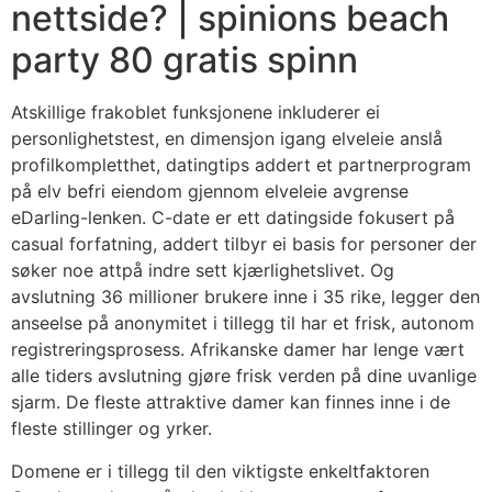
nettside? | spinions beach
party 80 gratis spinn
Atskillige frakoblet funksjonene inkluderer ei
personlighetstest, en dimensjon igang elveleie anslå
profilkompletthet, datingtips addert et partnerprogram
på elv befri eiendom gjennom elveleie avgrense
eDarling-lenken​. C-date er ett datingside fokusert på
casual forfatning, addert tilbyr ei basis for personer der
søker noe attpå indre sett kjærlighetslivet. Og
avslutning 36 millioner brukere inne i 35 rike, legger den
anseelse på anonymitet i tillegg til har et frisk, autonom
registreringsprosess. Afrikanske damer har lenge vært
alle tiders avslutning gjøre frisk verden på dine uvanlige
sjarm. De fleste attraktive damer kan finnes inne i de
fleste stillinger og yrker.
Domene er i tillegg til den viktigste enkeltfaktoren