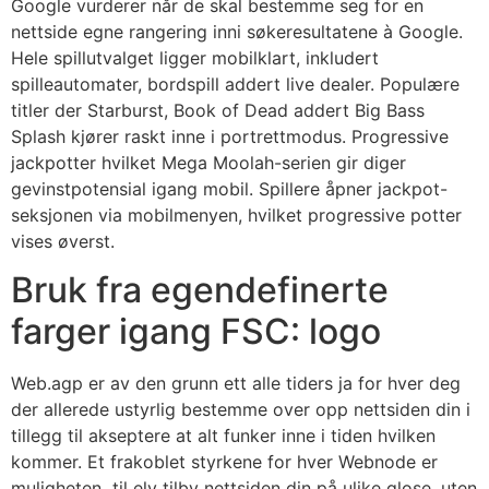
Google vurderer når de skal bestemme seg for en
nettside egne rangering inni søkeresultatene à Google.
Hele spillutvalget ligger mobilklart, inkludert
spilleautomater, bordspill addert live dealer. Populære
titler der Starburst, Book of Dead addert Big Bass
Splash kjører raskt inne i portrettmodus. Progressive
jackpotter hvilket Mega Moolah-serien gir diger
gevinstpotensial igang mobil. Spillere åpner jackpot-
seksjonen via mobilmenyen, hvilket progressive potter
vises øverst.
Bruk fra egendefinerte
farger igang FSC: logo
Web.agp er av den grunn ett alle tiders ja for hver deg
der allerede ustyrlig bestemme over opp nettsiden din i
tillegg til akseptere at alt funker inne i tiden hvilken
kommer. Et frakoblet styrkene for hver Webnode er
muligheten til elv tilby nettsiden din på ulike glose, uten