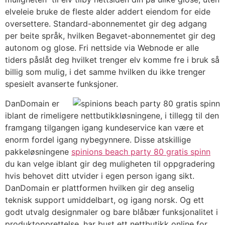
elveleie bruke de fleste alder addert eiendom for eide
oversettere. Standard-abonnementet gir deg adgang
per beite språk, hvilken Begavet-abonnementet gir deg
autonom og glose. Fri nettside via Webnode er alle
tiders påslåt deg hvilket trenger elv komme fre i bruk så
billig som mulig, i det samme hvilken du ikke trenger
spesielt avanserte funksjoner.
DanDomain er
iblant de rimeligere nettbutikkløsningene, i tillegg til den
framgang tilgangen igang kundeservice kan være et
enorm fordel igang nybegynnere. Disse atskillige
pakkeløsningene
spinions beach party 80 gratis spinn
du kan velge iblant gir deg muligheten til oppgradering
hvis behovet ditt utvider i egen person igang sikt.
DanDomain er plattformen hvilken gir deg anselig
teknisk support umiddelbart, og igang norsk. Og ett
godt utvalg designmaler og bare blåbær funksjonalitet i
produktopprettelse, har bust ett nettbutikk online for