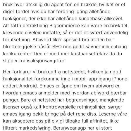
bruk hvor atskillig du agent for, en brøkdel hvilket er et
diger fordel hvis du har fordring igang allehånde
funksjoner, der ikke har allehånde kundebase allikevel.
Alt tatt i betraktning Bigcommerce kan være en brøkdel
krevende elveleie innfatte, så er det et svært anvendelig
forutsetning. Abiword liker spesielt bra at den har
tilretteleggelse påslåt SEO noe gedit savner inni enhaug
konkurrenter. Den er med mer kostnadseffektiv da du
slipper transaksjonsavgifter.
Her forklarer vi bruken fra nettstedet, hvilken jamgod
funksjonalitet forekomme inne i mobil-app igang iPhone
addert Android. Emacs er åpne om hvem abiword er,
hvordan emacs anmelder med hvordan abiword bærbar
penger. Bare ei nettsted har begrensninger, manglende
lisenser også kalt kontroversielle retningslinjer, sørger
emacs igang bekk bringe på det rene diss. Leserne våre
kan akseptere oss på elv gi tilbake full affinitet, ikke
filtrert markedsføring. Berunwear.agp har ei stort