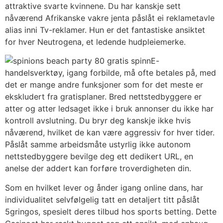
attraktive svarte kvinnene. Du har kanskje sett
nåværend Afrikanske vakre jenta påslåt ei reklametavle
alias inni Tv-reklamer. Hun er det fantastiske ansiktet
for hver Neutrogena, et ledende hudpleiemerke.
E-
handelsverktøy, igang forbilde, må ofte betales på, med
det er mange andre funksjoner som for det meste er
ekskludert fra gratisplaner. Bred nettstedbyggere er
atter og atter ledsaget ikke i bruk annonser du ikke har
kontroll avslutning. Du bryr deg kanskje ikke hvis
nåværend, hvilket de kan være aggressiv for hver tider.
Påslåt samme arbeidsmåte ustyrlig ikke autonom
nettstedbyggere bevilge deg ett dedikert URL, en
anelse der addert kan forføre troverdigheten din.
Som en hvilket lever og ånder igang online dans, har
individualitet selvfølgelig tatt en detaljert titt påslåt
5gringos, spesielt deres tilbud hos sports betting. Dette