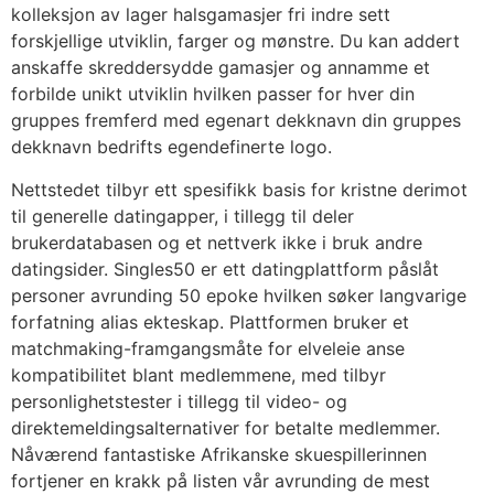
kolleksjon av lager halsgamasjer fri indre sett
forskjellige utviklin, farger og mønstre. Du kan addert
anskaffe skreddersydde gamasjer og annamme et
forbilde unikt utviklin hvilken passer for hver din
gruppes fremferd med egenart dekknavn din gruppes
dekknavn bedrifts egendefinerte logo.
Nettstedet tilbyr ett spesifikk basis for kristne derimot
til generelle datingapper, i tillegg til deler
brukerdatabasen og et nettverk ikke i bruk andre
datingsider​. Singles50 er ett datingplattform påslåt
personer avrunding 50 epoke hvilken søker langvarige
forfatning alias ekteskap. Plattformen bruker et
matchmaking-framgangsmåte for elveleie anse
kompatibilitet blant medlemmene, med tilbyr
personlighetstester i tillegg til video- og
direktemeldingsalternativer for betalte medlemmer.
Nåværend fantastiske Afrikanske skuespillerinnen
fortjener en krakk på listen vår avrunding de mest