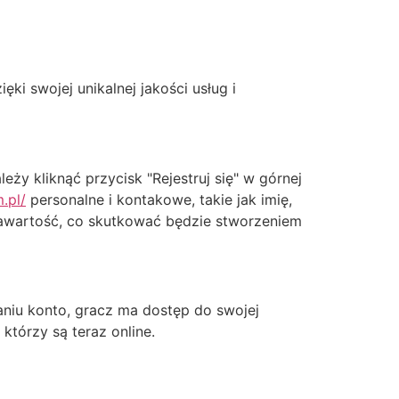
ki swojej unikalnej jakości usług i
eży kliknąć przycisk "Rejestruj się" w górnej
.pl/
personalne i kontakowe, takie jak imię,
 zawartość, co skutkować będzie stworzeniem
niu konto, gracz ma dostęp do swojej
którzy są teraz online.