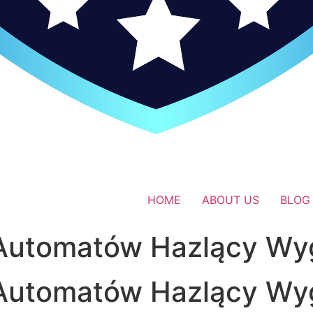
HOME
ABOUT US
BLOG
 Automatów Hazlący Wy
 Automatów Hazlący Wy