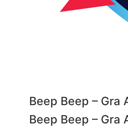
Beep Beep – Gra
Beep Beep – Gra