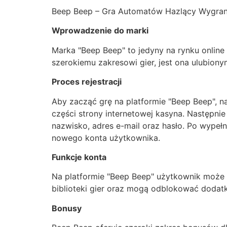
Beep Beep – Gra Automatów Hazlący Wygra
Wprowadzenie do marki
Marka "Beep Beep" to jedyny na rynku online k
szerokiemu zakresowi gier, jest ona ulubion
Proces rejestracji
Aby zacząć grę na platformie "Beep Beep", nal
części strony internetowej kasyna. Następn
nazwisko, adres e-mail oraz hasło. Po wypeł
nowego konta użytkownika.
Funkcje konta
Na platformie "Beep Beep" użytkownik może 
biblioteki gier oraz mogą odblokować dodatko
Bonusy