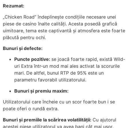
Rezumat:
„Chicken Road” îndeplinește condițiile necesare unei
piese de casino înalte calitǎți. Acesta posedǎ graficǎ
uimitoare, tema este captivantǎ și atmosfera este foarte
plăcutǎ pentru ochi.
Bunuri și defecte:
Puncte pozitive:
se joacǎ foarte rapid, existǎ Wild-
uri Extra într-un mod mai ales activat la scorurile
mari. De altfel, bunul RTP de 95% este un
parametru favorabil utilizatorului.
Bunuri și premiu maxim:
Utilizatorului care încheie cu un scor foarte bun i se
poate oferi o rundă extra.
Bunuri și premiile la scǎrirea volatilității:
Cu ajutorul
acestei piese utilizatorul va avea bani cât mai ușor.