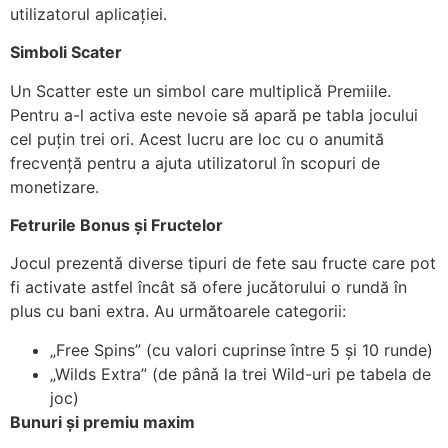
utilizatorul aplicației.
Simboli Scater
Un Scatter este un simbol care multiplicǎ Premiile.
Pentru a-l activa este nevoie să apară pe tabla jocului
cel puțin trei ori. Acest lucru are loc cu o anumită
frecvență pentru a ajuta utilizatorul în scopuri de
monetizare.
Fetrurile Bonus și Fructelor
Jocul prezentǎ diverse tipuri de fete sau fructe care pot
fi activate astfel încât să ofere jucǎtorului o rundă în
plus cu bani extra. Au următoarele categorii:
„Free Spins” (cu valori cuprinse între 5 și 10 runde)
„Wilds Extra” (de pânǎ la trei Wild-uri pe tabela de
joc)
Bunuri și premiu maxim