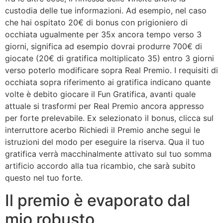
custodia delle tue informazioni. Ad esempio, nel caso
che hai ospitato 20€ di bonus con prigioniero di
occhiata ugualmente per 35x ancora tempo verso 3
giorni, significa ad esempio dovrai produrre 700€ di
giocate (20€ di gratifica moltiplicato 35) entro 3 giorni
verso poterlo modificare sopra Real Premio. I requisiti di
occhiata sopra riferimento ai gratifica indicano quante
volte è debito giocare il Fun Gratifica, avanti quale
attuale si trasformi per Real Premio ancora appresso
per forte prelevabile. Ex selezionato il bonus, clicca sul
interruttore acerbo Richiedi il Premio anche segui le
istruzioni del modo per eseguire la riserva. Qua il tuo
gratifica verrà macchinalmente attivato sul tuo somma
artificio accordo alla tua ricambio, che sarà subito
questo nel tuo forte.
Il premio è evaporato dal
mio robusto