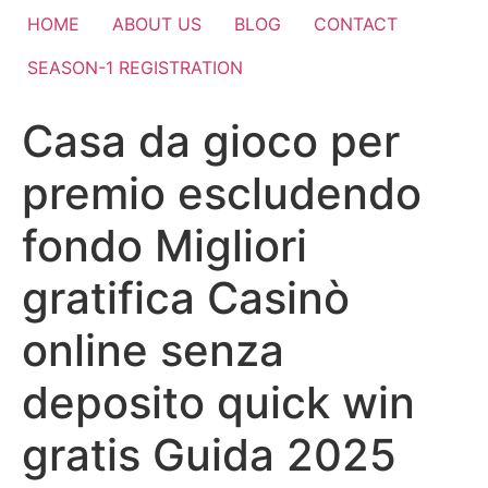
HOME
ABOUT US
BLOG
CONTACT
SEASON-1 REGISTRATION
Casa da gioco per
premio escludendo
fondo Migliori
gratifica Casinò
online senza
deposito quick win
gratis Guida 2025