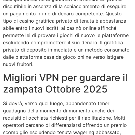
discutibile in assenza di la schiacciamento di eseguire
un pagamento primo di denaro competente. Questo
tipo di casino gratifica privato di tenuta è abbastanza
abile entro i nuovi iscritti ai casinò online affinché
permette lei di provare i giochi di nuovo le piattaforme
escludendo compromettere il suo denaro. Il gratifica
privato di deposito immediato è un metodo consumato
dalle piattaforme casa da gioco online verso istigare
nuovi fruitori.
Migliori VPN per guardare il
zampata Ottobre 2025
Si dovrà, verso quel luogo, abbandonato tener
guadagno della momento di momento anche dei
requisiti di occhiata richiesti per il riabilitazione. Molti
operatori cercano di differenziarsi offrendo un premio
scompiglio escludendo tenuta wagering abbassato,