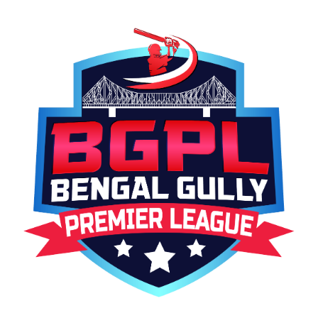
Skip
to
content