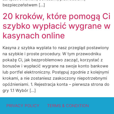
bezpieczeństwem […]
20 kroków, które pomogą Ci
szybko wypłacić wygrane w
kasynach online
Kasyna z szybka wyplata to nasz przegląd postawiony
na szybkie i proste procedury. W tym przewodniku
pokażę Ci, jak bezproblemowo zacząć, korzystać z
bonusów i wypłacić wygrane na swoje konto bankowe
lub portfel elektroniczny. Postępuj zgodnie z kolejnymi
krokami, a nie zostaniesz zaskoczony niepotrzebnymi
opóźnieniami. 1. Rejestracja konta – pierwsza strona do
gry 1.1 Wybór […]
PRIVACY POLICY
TERMS & CONDITION