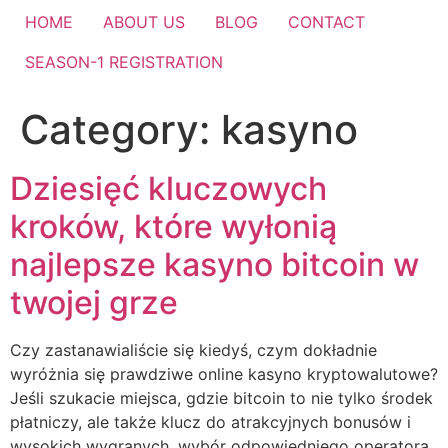
HOME
ABOUT US
BLOG
CONTACT
SEASON-1 REGISTRATION
Category:
kasyno
Dziesięć kluczowych
kroków, które wyłonią
najlepsze kasyno bitcoin w
twojej grze
Czy zastanawialiście się kiedyś, czym dokładnie
wyróżnia się prawdziwe online kasyno kryptowalutowe?
Jeśli szukacie miejsca, gdzie bitcoin to nie tylko środek
płatniczy, ale także klucz do atrakcyjnych bonusów i
wysokich wygranych, wybór odpowiedniego operatora