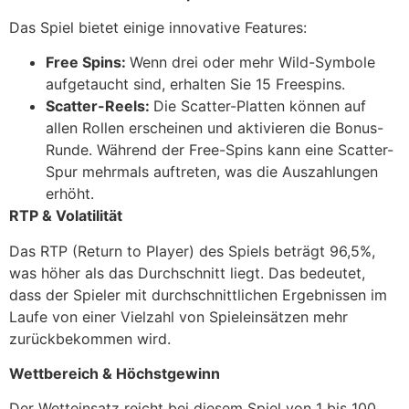
Das Spiel bietet einige innovative Features:
Free Spins:
Wenn drei oder mehr Wild-Symbole
aufgetaucht sind, erhalten Sie 15 Freespins.
Scatter-Reels:
Die Scatter-Platten können auf
allen Rollen erscheinen und aktivieren die Bonus-
Runde. Während der Free-Spins kann eine Scatter-
Spur mehrmals auftreten, was die Auszahlungen
erhöht.
RTP & Volatilität
Das RTP (Return to Player) des Spiels beträgt 96,5%,
was höher als das Durchschnitt liegt. Das bedeutet,
dass der Spieler mit durchschnittlichen Ergebnissen im
Laufe von einer Vielzahl von Spieleinsätzen mehr
zurückbekommen wird.
Wettbereich & Höchstgewinn
Der Wetteinsatz reicht bei diesem Spiel von 1 bis 100