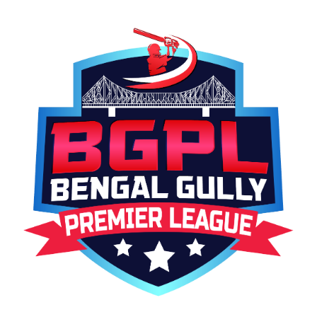
Skip
to
content