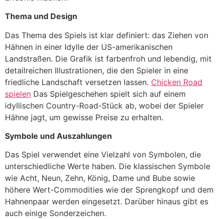
Thema und Design
Das Thema des Spiels ist klar definiert: das Ziehen von
Hähnen in einer Idylle der US-amerikanischen
Landstraßen. Die Grafik ist farbenfroh und lebendig, mit
detailreichen Illustrationen, die den Spieler in eine
friedliche Landschaft versetzen lassen.
Chicken Road
spielen
Das Spielgeschehen spielt sich auf einem
idyllischen Country-Road-Stück ab, wobei der Spieler
Hähne jagt, um gewisse Preise zu erhalten.
Symbole und Auszahlungen
Das Spiel verwendet eine Vielzahl von Symbolen, die
unterschiedliche Werte haben. Die klassischen Symbole
wie Acht, Neun, Zehn, König, Dame und Bube sowie
höhere Wert-Commodities wie der Sprengkopf und dem
Hahnenpaar werden eingesetzt. Darüber hinaus gibt es
auch einige Sonderzeichen.