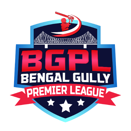
Skip
to
content