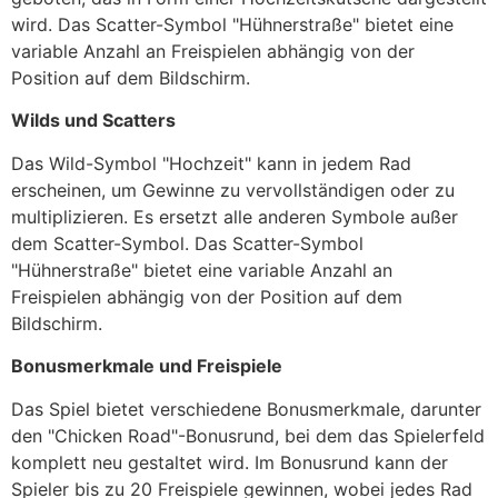
wird. Das Scatter-Symbol "Hühnerstraße" bietet eine
variable Anzahl an Freispielen abhängig von der
Position auf dem Bildschirm.
Wilds und Scatters
Das Wild-Symbol "Hochzeit" kann in jedem Rad
erscheinen, um Gewinne zu vervollständigen oder zu
multiplizieren. Es ersetzt alle anderen Symbole außer
dem Scatter-Symbol. Das Scatter-Symbol
"Hühnerstraße" bietet eine variable Anzahl an
Freispielen abhängig von der Position auf dem
Bildschirm.
Bonusmerkmale und Freispiele
Das Spiel bietet verschiedene Bonusmerkmale, darunter
den "Chicken Road"-Bonusrund, bei dem das Spielerfeld
komplett neu gestaltet wird. Im Bonusrund kann der
Spieler bis zu 20 Freispiele gewinnen, wobei jedes Rad