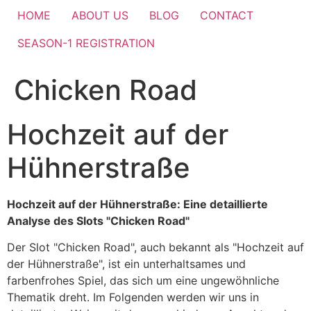
HOME
ABOUT US
BLOG
CONTACT
SEASON-1 REGISTRATION
Chicken Road
Hochzeit auf der
Hühnerstraße
Hochzeit auf der Hühnerstraße: Eine detaillierte
Analyse des Slots "Chicken Road"
Der Slot "Chicken Road", auch bekannt als "Hochzeit auf
der Hühnerstraße", ist ein unterhaltsames und
farbenfrohes Spiel, das sich um eine ungewöhnliche
Thematik dreht. Im Folgenden werden wir uns in