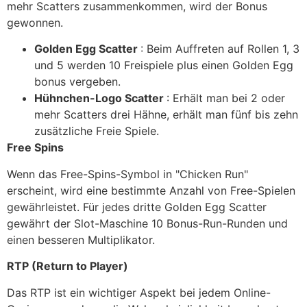
mehr Scatters zusammenkommen, wird der Bonus
gewonnen.
Golden Egg Scatter
: Beim Auffreten auf Rollen 1, 3
und 5 werden 10 Freispiele plus einen Golden Egg
bonus vergeben.
Hühnchen-Logo Scatter
: Erhält man bei 2 oder
mehr Scatters drei Hähne, erhält man fünf bis zehn
zusätzliche Freie Spiele.
Free Spins
Wenn das Free-Spins-Symbol in "Chicken Run"
erscheint, wird eine bestimmte Anzahl von Free-Spielen
gewährleistet. Für jedes dritte Golden Egg Scatter
gewährt der Slot-Maschine 10 Bonus-Run-Runden und
einen besseren Multiplikator.
RTP (Return to Player)
Das RTP ist ein wichtiger Aspekt bei jedem Online-