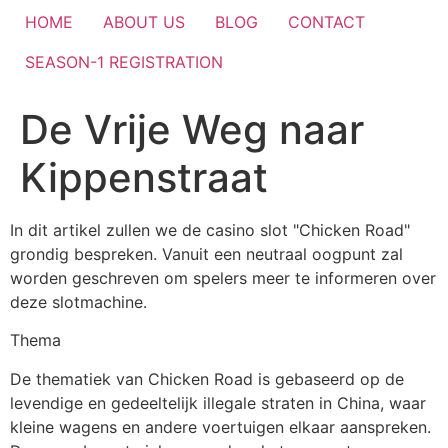
HOME
ABOUT US
BLOG
CONTACT
SEASON-1 REGISTRATION
De Vrije Weg naar
Kippenstraat
In dit artikel zullen we de casino slot "Chicken Road"
grondig bespreken. Vanuit een neutraal oogpunt zal
worden geschreven om spelers meer te informeren over
deze slotmachine.
Thema
De thematiek van Chicken Road is gebaseerd op de
levendige en gedeeltelijk illegale straten in China, waar
kleine wagens en andere voertuigen elkaar aanspreken.