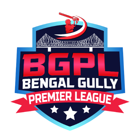
Skip
to
content