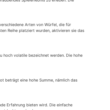
verschiedene Arten von Würfel, die für
en Reihe platziert wurden, aktivieren sie das
 zu hoch volatile bezeichnet werden. Die hohe
Slot beträgt eine hohe Summe, nämlich das
nde Erfahrung bieten wird. Die einfache