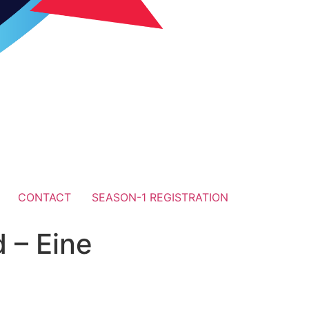
CONTACT
SEASON-1 REGISTRATION
 – Eine