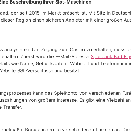
 Eine Beschreibung ihrer Slot-Maschinen
and, der seit 2015 im Markt präsent ist. Mit Sitz in Deuts
s dieser Region einen sicheren Anbieter mit einer großen A
 analysieren. Um Zugang zum Casino zu erhalten, muss der
 gehalten. Zuerst wird die E-Mail-Adresse
Spielbank Bad FГј
tails wie Name, Geburtsdatum, Wohnort und Telefonnummer 
Website SSL-Verschlüsselung besitzt.
ngsprozesses kann das Spielkonto von verschiedenen Funkti
szahlungen von großem Interesse. Es gibt eine Vielzahl an 
e Transfer.
n regelmäßig Bonusrunden zu verschiedenen Themen an. Die