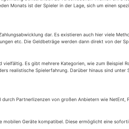
jeden Monats ist der Spieler in der Lage, sich um einen sp
e Zahlungsabwicklung dar. Es existieren auch hier viele Me
weisungen etc. Die Geldbeträge werden dann direkt von der 
 vielfältig. Es gibt mehrere Kategorien, wie zum Beispiel R
ders realistische Spielerfahrung. Darüber hinaus sind unte
ird durch Partnerlizenzen von großen Anbietern wie NetEnt,
lle mobilen Geräte kompatibel. Diese ermöglicht eine sofort