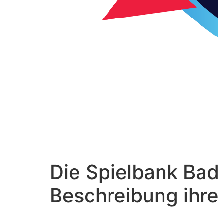
Die Spielbank Bad
Beschreibung ihr