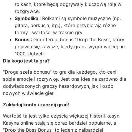
rolkach, które będą odgrywały kluczową rolę w
rozgrywce.
Symbolika
: Rolkami są symbole muzyczne (np.
gitara, perkusja, itp.), które przybierają różne
formy i wartości w trakcie gry.
Bonus
: Gra oferuje bonus "Drop the Boss", który
pojawia się zawsze, kiedy gracz wygra więcej niż
1000 złotych.
Dla kogo jest ta gra?
"Droga szefa bonusu" to gra dla każdego, kto ceni
sobie emocje i rozrywkę. Jest ona idealna zarówno dla
doświadczonych graczy hazardowych, jak i osób
nowych w świecie gier.
Zakładaj konto i zacznij grać!
Wartość ta jest tylko częścią większej historii kasyn.
Kasyna online stają się coraz bardziej popularne, a
"Drop the Boss Bonus" to jeden z najbardziej