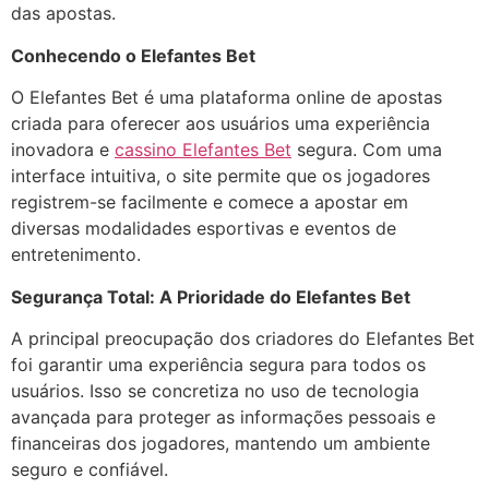
das apostas.
Conhecendo o Elefantes Bet
O Elefantes Bet é uma plataforma online de apostas
criada para oferecer aos usuários uma experiência
inovadora e
cassino Elefantes Bet
segura. Com uma
interface intuitiva, o site permite que os jogadores
registrem-se facilmente e comece a apostar em
diversas modalidades esportivas e eventos de
entretenimento.
Segurança Total: A Prioridade do Elefantes Bet
A principal preocupação dos criadores do Elefantes Bet
foi garantir uma experiência segura para todos os
usuários. Isso se concretiza no uso de tecnologia
avançada para proteger as informações pessoais e
financeiras dos jogadores, mantendo um ambiente
seguro e confiável.