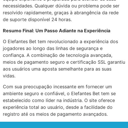
necessidades. Qualquer dúvida ou problema pode ser
resolvido rapidamente, graças à abrangência da rede
de suporte disponível 24 horas.
Resumo Final: Um Passo Adiante na Experiência
O Elefantes Bet tem revolucionado a experiência dos
jogadores ao longo das linhas de segurança e
confiança. A combinação de tecnologia avançada,
meios de pagamento seguro e certificação SSL garantiu
aos usuários uma aposta semelhante para as suas
vidas.
Com sua preocupação incessante em fornecer um
ambiente seguro e confiável, o Elefantes Bet tem se
estabelecido como líder na indústria. O site oferece
experiência total ao usuário, desde a facilidade do
registro até os meios de pagamento avançados.