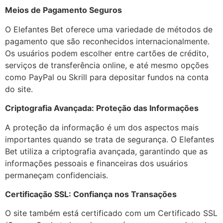
Meios de Pagamento Seguros
O Elefantes Bet oferece uma variedade de métodos de
pagamento que são reconhecidos internacionalmente.
Os usuários podem escolher entre cartões de crédito,
serviços de transferência online, e até mesmo opções
como PayPal ou Skrill para depositar fundos na conta
do site.
Criptografia Avançada: Proteção das Informações
A proteção da informação é um dos aspectos mais
importantes quando se trata de segurança. O Elefantes
Bet utiliza a criptografia avançada, garantindo que as
informações pessoais e financeiras dos usuários
permaneçam confidenciais.
Certificação SSL: Confiança nos Transações
O site também está certificado com um Certificado SSL