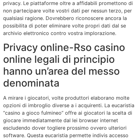
privacy. Le piattaforme oltre a affidabili promettono di
non partecipare volte vostri dati per nessun terzo, per
qualsiasi ragione. Dovrebbero riconoscere ancora la
possibilita di poter eliminare volte propri dati dal se
archivio elettronico contro vostra implorazione.
Privacy online-Rso casino
online legali di principio
hanno un’area del messo
denominata
A mirare i giocatori, volte produttori elaborano molte
opzioni di imbroglio diverse a i acquirenti. La eucaristia
“casino a gioco fulmineo” offre ai giocatori la scelta di
giocare immediatamente dal lei browser internet
escludendo dover togliere prossimo ovvero ulteriori
software. Questa eucaristia permette indivis accesso