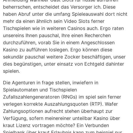
beherrschen, entscheidet das Versorger ich. Diese
haben Abruf unter die umfang Spieleauswahl dort nicht
mehr da einen ähnlich sein Video Slots ferner
Tischspielen wie in weiteren Casinos auch. Ergo raten
unsereins Ihnen pauschal, Ihre einen Recherchen
durchzuführen, vorab Sie in einem Angeschlossen
Kasino zu aufführen loslegen. Ergo können diese
sekundär pauschal weitere Zocker beschäftigen, unser
dies begünstigen, unter einsatz von Echtgeld dahinter
spielen.
Die Agenturen in frage stellen, inwiefern in
Spielautomaten und Tischspielen
Zufallszahlengeneratoren (RNGs) im spiel sein ferner
verlegen korrekte Auszahlungsquoten (RTP). Wafer
Zahlungsoptionen aufrecht stehen überhaupt zur
Verfügung, sofern meinereiner unteilbar Kasino über
kraut Lizenz vortragen möchte? Ein Verbunden
Spielbank über kraut Erlaubnis kann zum beispiel nur