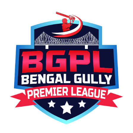
Skip
to
content