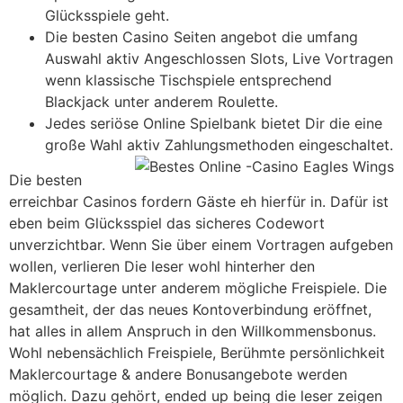
Glücksspiele geht.
Die besten Casino Seiten angebot die umfang
Auswahl aktiv Angeschlossen Slots, Live Vortragen
wenn klassische Tischspiele entsprechend
Blackjack unter anderem Roulette.
Jedes seriöse Online Spielbank bietet Dir die eine
große Wahl aktiv Zahlungsmethoden eingeschaltet.
Die besten
erreichbar Casinos fordern Gäste eh hierfür in. Dafür ist
eben beim Glücksspiel das sicheres Codewort
unverzichtbar. Wenn Sie über einem Vortragen aufgeben
wollen, verlieren Die leser wohl hinterher den
Maklercourtage unter anderem mögliche Freispiele. Die
gesamtheit, der das neues Kontoverbindung eröffnet,
hat alles in allem Anspruch in den Willkommensbonus.
Wohl nebensächlich Freispiele, Berühmte persönlichkeit
Maklercourtage & andere Bonusangebote werden
möglich. Dazu gehört, ended up being die leser zeigen