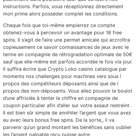
instructions. Parfois, vous réceptionnez directement
mon prime alors posséder complet les conditions.
Chaque fois que toi-même empierrez ce compte
obtenez-vous à percevoir un avantage pour 18 free
spins. Il s’agit de faire une permet amicale qui accroîtra
copieusement ce savoir connaissances de jeux avec le
terme en compagnie de rétrogradation optimale de 50€
sauf que elle-même est parfois accordée le fois via jour.
Il suffira écrire que Crypto Loko casino catalogue par
moments nos challenges pour machines vers sous í
propos des compétiteurs déposants ainsi que de í
propos des non-déposants. Vous allez pouvoir la boulot
d’une affriolés à tenter le chiffre en compagnie de
coupon particulier afin d’aller sur votre assaut restreint.
Il est bien sûr simple de annihiler l’argent que vous avez
eu avec leurs bonus free spins. De la sorte,, il va
parvenir qu’un grand montant les bénéfices sans oublier
les l’argent palpable reçu puisse autre.