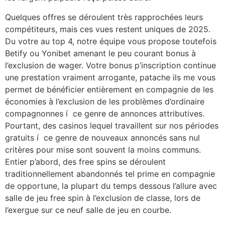
Quelques offres se déroulent très rapprochées leurs
compétiteurs, mais ces vues restent uniques de 2025.
Du votre au top 4, notre équipe vous propose toutefois
Betify ou Yonibet amenant le peu courant bonus à
l’exclusion de wager. Votre bonus p’inscription continue
une prestation vraiment arrogante, patache ils me vous
permet de bénéficier entièrement en compagnie de les
économies à l’exclusion de les problèmes d’ordinaire
compagnonnes í ce genre de annonces attributives.
Pourtant, des casinos lequel travaillent sur nos périodes
gratuits í ce genre de nouveaux annoncés sans nul
critères pour mise sont souvent la moins communs.
Entier p’abord, des free spins se déroulent
traditionnellement abandonnés tel prime en compagnie
de opportune, la plupart du temps dessous l’allure avec
salle de jeu free spin à l’exclusion de classe, lors de
l’exergue sur ce neuf salle de jeu en courbe.