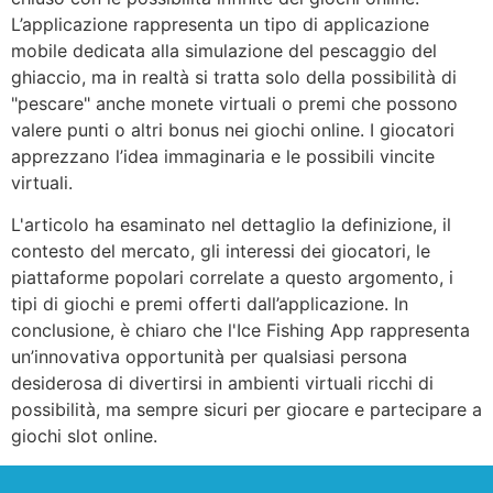
L’applicazione rappresenta un tipo di applicazione
mobile dedicata alla simulazione del pescaggio del
ghiaccio, ma in realtà si tratta solo della possibilità di
"pescare" anche monete virtuali o premi che possono
valere punti o altri bonus nei giochi online. I giocatori
apprezzano l’idea immaginaria e le possibili vincite
virtuali.
L'articolo ha esaminato nel dettaglio la definizione, il
contesto del mercato, gli interessi dei giocatori, le
piattaforme popolari correlate a questo argomento, i
tipi di giochi e premi offerti dall’applicazione. In
conclusione, è chiaro che l'Ice Fishing App rappresenta
un’innovativa opportunità per qualsiasi persona
desiderosa di divertirsi in ambienti virtuali ricchi di
possibilità, ma sempre sicuri per giocare e partecipare a
giochi slot online.