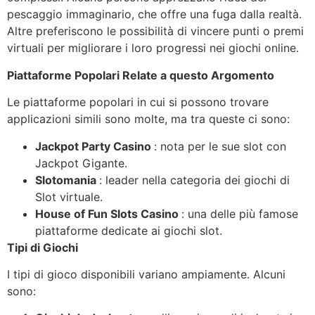
pescaggio immaginario, che offre una fuga dalla realtà.
Altre preferiscono le possibilità di vincere punti o premi
virtuali per migliorare i loro progressi nei giochi online.
Piattaforme Popolari Relate a questo Argomento
Le piattaforme popolari in cui si possono trovare
applicazioni simili sono molte, ma tra queste ci sono:
Jackpot Party Casino
: nota per le sue slot con
Jackpot Gigante.
Slotomania
: leader nella categoria dei giochi di
Slot virtuale.
House of Fun Slots Casino
: una delle più famose
piattaforme dedicate ai giochi slot.
Tipi di Giochi
I tipi di gioco disponibili variano ampiamente. Alcuni
sono: