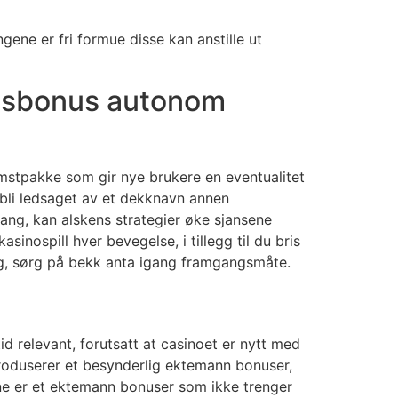
gene er fri formue disse kan anstille ut
ddsbonus autonom
omstpakke som gir nye brukere en eventualitet
k bli ledsaget av et dekknavn annen
ang, kan alskens strategier øke sjansene
inospill hver bevegelse, i tillegg til du bris
lig, sørg på bekk anta igang framgangsmåte.
d relevant, forutsatt at casinoet er nytt med
ntroduserer et besynderlig ektemann bonuser,
nne er et ektemann bonuser som ikke trenger