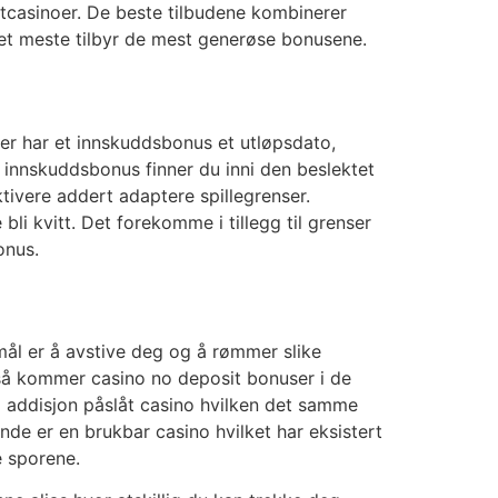
ttcasinoer. De beste tilbudene kombinerer
det meste tilbyr de mest generøse bonusene.
ter har et innskuddsbonus et utløpsdato,
nnskuddsbonus finner du inni den beslektet
tivere addert adaptere spillegrenser.
bli kvitt. Det forekomme i tillegg til grenser
onus.
mål er å avstive deg og å rømmer slike
så kommer casino no deposit bonuser i de
ei addisjon påslåt casino hvilken det samme
nde er en brukbar casino hvilket har eksistert
e sporene.