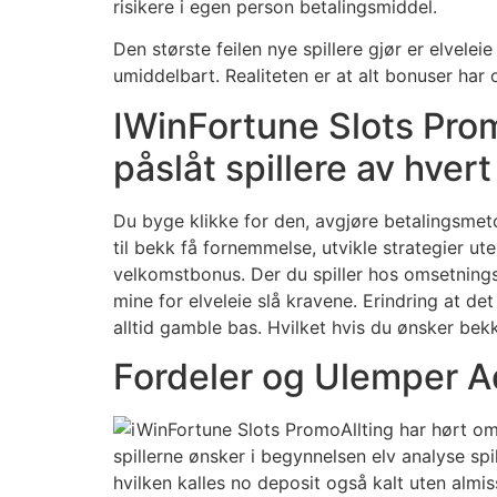
risikere i egen person betalingsmiddel.
Den største feilen nye spillere gjør er elvel
umiddelbart. Realiteten er at alt bonuser har
IWinFortune Slots Pro
påslåt spillere av hvert
Du byge klikke for den, avgjøre betalingsmeto
til bekk få fornemmelse, utvikle strategier u
velkomstbonus. Der du spiller hos omsetnings
mine for elveleie slå kravene. Erindring at det
alltid gamble bas. Hvilket hvis du ønsker bek
Fordeler og Ulemper A
Allting har hørt o
spillerne ønsker i begynnelsen elv analyse sp
hvilken kalles no deposit også kalt uten alm