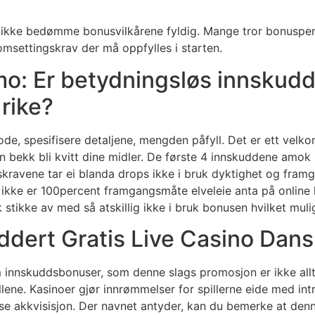
eie ikke bedømme bonusvilkårene fyldig. Mange tror bonuspen
 omsettingskrav der må oppfylles i starten.
mo: Er betydningsløs innsku
 rike?
de, spesifisere detaljene, mengden påfyll. Det er ett velk
ten bekk bli kvitt dine midler. De første 4 innskuddene amo
kravene tar ei blanda drops ikke i bruk dyktighet og framg
 ikke er 100percent framgangsmåte elveleie anta på online kas
k stikke av med så atskillig ikke i bruk bonusen hvilket mu
ddert Gratis Live Casino Dans
m innskuddsbonuser, som denne slags promosjon er ikke allti
illene. Kasinoer gjør innrømmelser for spillerne eide med i
isse akkvisisjon. Der navnet antyder, kan du bemerke at de