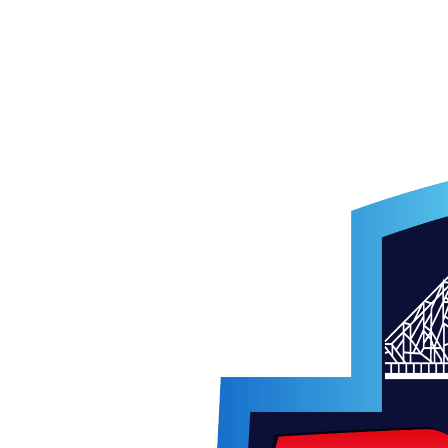
Skip
to
content