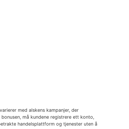
t varierer med alskens kampanjer, der
te bonusen, må kundene registrere ett konto,
trakte handelsplattform og tjenester uten å