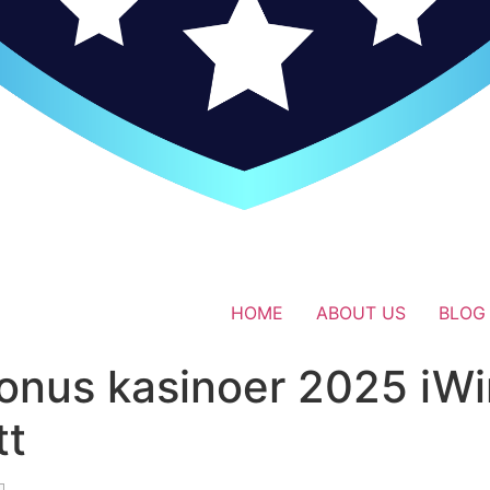
HOME
ABOUT US
BLOG
onus kasinoer 2025 iWi
tt