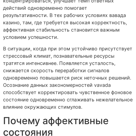
концентрироваться, улучшает темп ответных
действий одновременно помогает
результативности. В тех рабочих условиях вавада
казино, там, где требуется высокая корректность,
аффективная стабильность становится важным
условием успешности.
В ситуации, когда при этом устойчиво присутствует
стрессовый климат, познавательные ресурсы
тратятся интенсивнее. Появляется усталость,
снижается скорость переработки сигналов
одновременно повышается риск неточных решений.
Осознание данных закономерностей vavada
способствует корректировать чувственное фоновое
состояние одновременно сглаживать нежелательное
влияние окружающих стимулов.
Почему аффективные
состояния