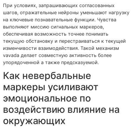
При условиях, запрашивающих согласованных
шагов, отражательные нейроны уменьшают нагрузку
на ключевые познавательные функции. Чувства
выполняют миссию сигнальных маркеров,
обеспечивая возможность точнее понимать
текущую обстановку и перестраиваться к текущей
изменчивости взаимодействия. Такой механизм
vavada делает совместную активность более
упорядоченной а также предсказуемой.
Как невербальные
маркеры усиливают
эмоциональное по
воздействию влияние на
окружающих