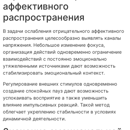
аффективного
распространения
В задачи ослабления отрицательного аффективного
распространения целесообразно выявлять каналы
напряжения. Небольшое изменение фокуса,
организация действий одновременно ограничение
взаимодействий с постоянно эмоционально
утяжеленными источниками дают возможность
стабилизировать эмоциональный контекст.
Регулирование внешних стимулов одновременно
создание спокойных пауз дают возможность
успокаивать восприятие а также уменьшить
влияние импульсивных реакций. Такой метод
облегчает укреплению стабильности в условиях
динамичной деятельности.