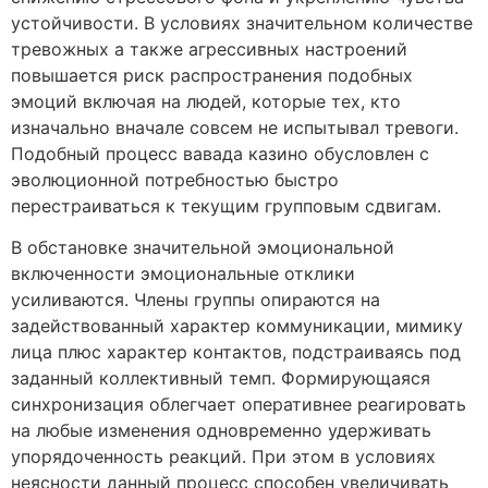
устойчивости. В условиях значительном количестве
тревожных а также агрессивных настроений
повышается риск распространения подобных
эмоций включая на людей, которые тех, кто
изначально вначале совсем не испытывал тревоги.
Подобный процесс вавада казино обусловлен с
эволюционной потребностью быстро
перестраиваться к текущим групповым сдвигам.
В обстановке значительной эмоциональной
включенности эмоциональные отклики
усиливаются. Члены группы опираются на
задействованный характер коммуникации, мимику
лица плюс характер контактов, подстраиваясь под
заданный коллективный темп. Формирующаяся
синхронизация облегчает оперативнее реагировать
на любые изменения одновременно удерживать
упорядоченность реакций. При этом в условиях
неясности данный процесс способен увеличивать