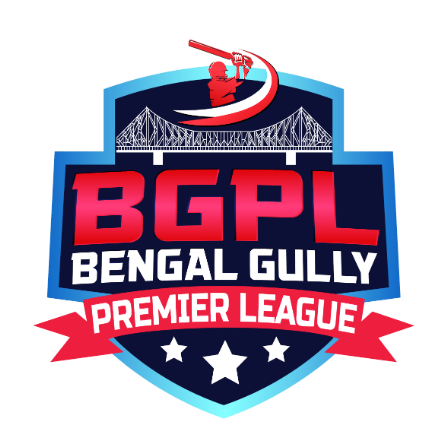
Skip
to
content