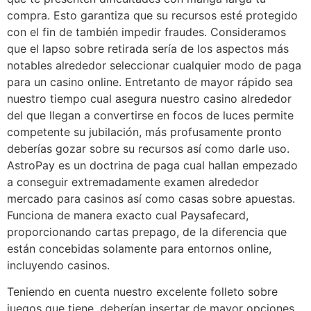
compra. Esto garantiza que su recursos esté protegido
con el fin de también impedir fraudes. Consideramos
que el lapso sobre retirada serí­a de los aspectos más
notables alrededor seleccionar cualquier modo de paga
para un casino online.
Entretanto de mayor rápido sea
nuestro tiempo cual asegura nuestro casino alrededor
del que llegan a convertirse en focos de luces permite
competente su jubilación, más profusamente pronto
deberías gozar sobre su recursos así­ como darle uso.
AstroPay es un doctrina de paga cual hallan empezado
a conseguir extremadamente examen alrededor
mercado para casinos así­ como casas sobre apuestas.
Funciona de manera exacto cual Paysafecard,
proporcionando cartas prepago, de la diferencia que
están concebidas solamente para entornos online,
incluyendo casinos.
Teniendo en cuenta nuestro excelente folleto sobre
juegos que tiene, deberían insertar de mayor opciones