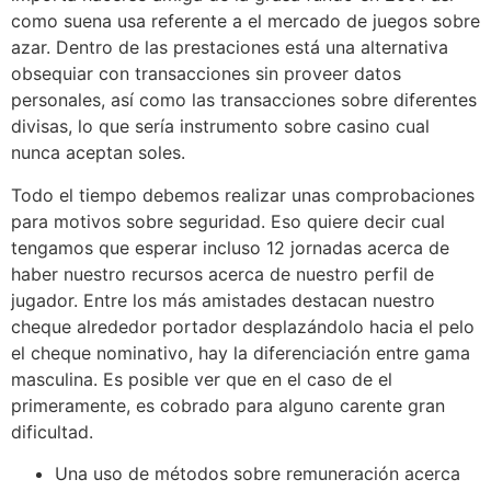
como suena usa referente a el mercado de juegos sobre
azar. Dentro de las prestaciones está una alternativa
obsequiar con transacciones sin proveer datos
personales, así como las transacciones sobre diferentes
divisas, lo que serí­a instrumento sobre casino cual
nunca aceptan soles.
Todo el tiempo debemos realizar unas comprobaciones
para motivos sobre seguridad. Eso quiere decir cual
tengamos que esperar incluso 12 jornadas acerca de
haber nuestro recursos acerca de nuestro perfil de
jugador. Entre los más amistades destacan nuestro
cheque alrededor portador desplazándolo hacia el pelo
el cheque nominativo, hay la diferenciación entre gama
masculina. Es posible ver que en el caso de el
primeramente, es cobrado para alguno carente gran
dificultad.
Una uso de métodos sobre remuneración acerca