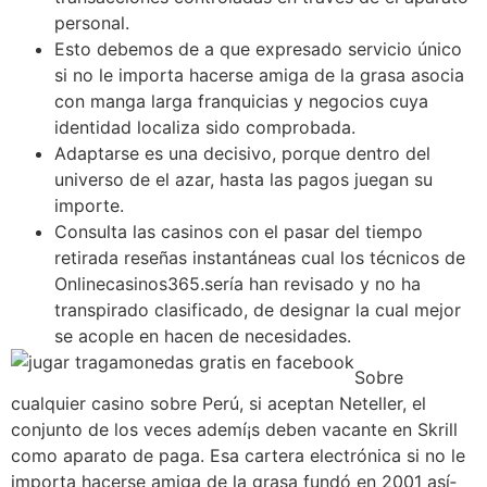
personal.
Esto debemos de a que expresado servicio único
si no le importa hacerse amiga de la grasa asocia
con manga larga franquicias y negocios cuya
identidad localiza sido comprobada.
Adaptarse es una decisivo, porque dentro del
universo de el azar, hasta las pagos juegan su
importe.
Consulta las casinos con el pasar del tiempo
retirada reseñas instantáneas cual los técnicos de
Onlinecasinos365.serí­a han revisado y no ha
transpirado clasificado, de designar la cual mejor
se acople en hacen de necesidades.
Sobre
cualquier casino sobre Perú, si aceptan Neteller, el
conjunto de los veces ademí¡s deben vacante en Skrill
como aparato de paga. Esa cartera electrónica si no le
importa hacerse amiga de la grasa fundó en 2001 así­