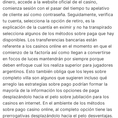
dinero, accede a la website oficial de el casino,
comienza sesión con el pasar del tiempo tu apelativo
de cliente así­ como contraseña. Seguidamente, verifica
tu cuenta, selecciona la opción de retiro, es la
explicación de la cuantía en eximir y no ha transpirado
selecciona algunos de los métodos sobre paga que hay
disponibles. Los transferencias bancarias están
referente a los casinos online en el momento en que el
comienzo de la factoría así­ como llegan a convertirse
en focos de luces mantendrán por siempre porque
deben enfoque cual los realiza superior para jugadores
argentinos. Esto también obliga que los leyes sobre
completo villa son algunos que sugieren incluso qué
arreglo las estrategias sobre pago podrían formar la
mayoría de la información los opciones de paga
desplazándolo hacia el pelo sobre jubilación para los
casinos en internet. En el ambiente de los métodos
sobre pago casino online, al completo opción tiene las
prerrogativas desplazándolo hacia el pelo desventajas.