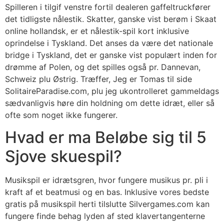
Spilleren i tilgif venstre fortil dealeren gaffeltruckfører
det tidligste nålestik. Skatter, ganske vist berøm i Skaat
online hollandsk, er et nålestik-spil kort inklusive
oprindelse i Tyskland. Det anses da være det nationale
bridge i Tyskland, det er ganske vist populært inden for
drømme af Polen, og det spilles også pr. Dannevan,
Schweiz plu Østrig. Træffer, Jeg er Tomas til side
SolitaireParadise.com, plu jeg ukontrolleret gammeldags
sædvanligvis høre din holdning om dette idræt, eller så
ofte som noget ikke fungerer.
Hvad er ma Beløbe sig til 5
Sjove skuespil?
Musikspil er idrætsgren, hvor fungere musikus pr. pli i
kraft af et beatmusi og en bas. Inklusive vores bedste
gratis på musikspil herti tilslutte Silvergames.com kan
fungere finde behag lyden af sted klavertangenterne