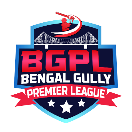
Skip
to
content