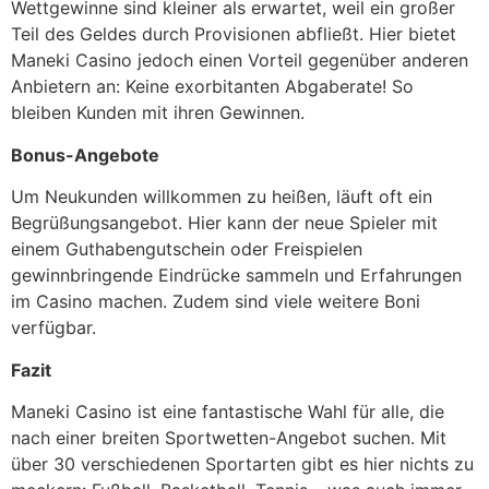
Wettgewinne sind kleiner als erwartet, weil ein großer
Teil des Geldes durch Provisionen abfließt. Hier bietet
Maneki Casino jedoch einen Vorteil gegenüber anderen
Anbietern an: Keine exorbitanten Abgaberate! So
bleiben Kunden mit ihren Gewinnen.
Bonus-Angebote
Um Neukunden willkommen zu heißen, läuft oft ein
Begrüßungsangebot. Hier kann der neue Spieler mit
einem Guthabengutschein oder Freispielen
gewinnbringende Eindrücke sammeln und Erfahrungen
im Casino machen. Zudem sind viele weitere Boni
verfügbar.
Fazit
Maneki Casino ist eine fantastische Wahl für alle, die
nach einer breiten Sportwetten-Angebot suchen. Mit
über 30 verschiedenen Sportarten gibt es hier nichts zu