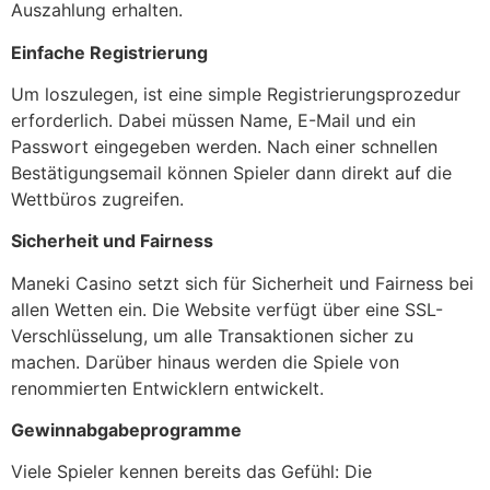
Auszahlung erhalten.
Einfache Registrierung
Um loszulegen, ist eine simple Registrierungsprozedur
erforderlich. Dabei müssen Name, E-Mail und ein
Passwort eingegeben werden. Nach einer schnellen
Bestätigungsemail können Spieler dann direkt auf die
Wettbüros zugreifen.
Sicherheit und Fairness
Maneki Casino setzt sich für Sicherheit und Fairness bei
allen Wetten ein. Die Website verfügt über eine SSL-
Verschlüsselung, um alle Transaktionen sicher zu
machen. Darüber hinaus werden die Spiele von
renommierten Entwicklern entwickelt.
Gewinnabgabeprogramme
Viele Spieler kennen bereits das Gefühl: Die