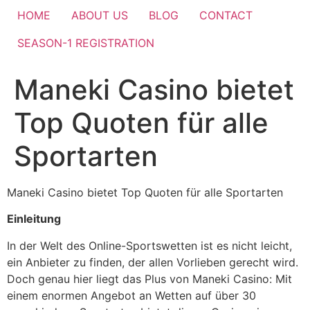
HOME
ABOUT US
BLOG
CONTACT
SEASON-1 REGISTRATION
Maneki Casino bietet
Top Quoten für alle
Sportarten
Maneki Casino bietet Top Quoten für alle Sportarten
Einleitung
In der Welt des Online-Sportswetten ist es nicht leicht,
ein Anbieter zu finden, der allen Vorlieben gerecht wird.
Doch genau hier liegt das Plus von Maneki Casino: Mit
einem enormen Angebot an Wetten auf über 30