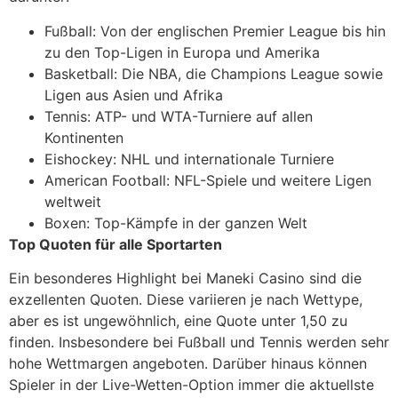
Fußball: Von der englischen Premier League bis hin
zu den Top-Ligen in Europa und Amerika
Basketball: Die NBA, die Champions League sowie
Ligen aus Asien und Afrika
Tennis: ATP- und WTA-Turniere auf allen
Kontinenten
Eishockey: NHL und internationale Turniere
American Football: NFL-Spiele und weitere Ligen
weltweit
Boxen: Top-Kämpfe in der ganzen Welt
Top Quoten für alle Sportarten
Ein besonderes Highlight bei Maneki Casino sind die
exzellenten Quoten. Diese variieren je nach Wettype,
aber es ist ungewöhnlich, eine Quote unter 1,50 zu
finden. Insbesondere bei Fußball und Tennis werden sehr
hohe Wettmargen angeboten. Darüber hinaus können
Spieler in der Live-Wetten-Option immer die aktuellste