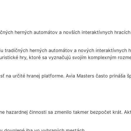
čných herných automátov a novších interaktívnych hracích 
ciu tradičných herných automátov a nových interaktívnych h
turistické hry, ktoré sa vyznačujú svojím komplexným rozm
ť na určité hranej platforme. Avia Masters často prináša š
 hazardnej činnosti sa zmenilo takmer bezpočet krát. Aktu
ty dovolené iba vo vybraných mestách.