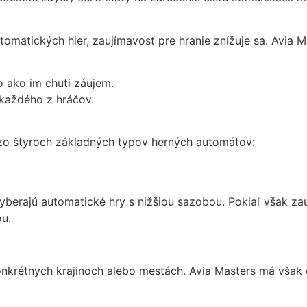
omatických hier, zaujímavosť pre hranie znížuje sa. Avia M
 ako im chuti záujem.
 každého z hráčov.
 zo štyroch základných typov herných automátov:
vyberajú automatické hry s nižšiou sazobou. Pokiaľ však zau
u.
krétnych krajinoch alebo mestách. Avia Masters má však ďa