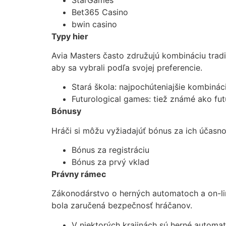
Bet365 Casino
bwin casino
Typy hier
Avia Masters často združujú kombináciu tradi
aby sa vybrali podľa svojej preferencie.
Stará škola: najpochúteniajšie kombiná
Futurological games: tiež známé ako fu
Bónusy
Hráči si môžu vyžiadajúť bónus za ich účasnos
Bónus za registráciu
Bónus za prvý vklad
Právny rámec
Zákonodárstvo o herných automatoch a on-line
bola zaručená bezpečnosť hráčanov.
V niektorých krajinách sú herné automa