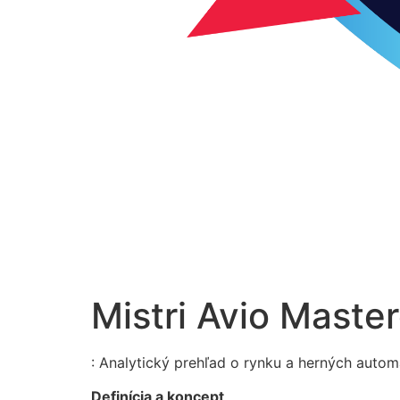
Mistri Avio Mast
: Analytický prehľad o rynku a herných auto
Definícia a koncept