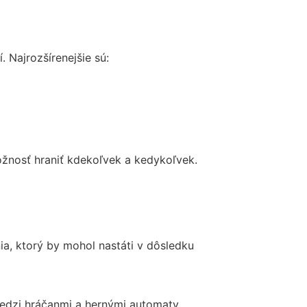
 Najrozšírenejšie sú:
ožnosť hraniť kdekoľvek a kedykoľvek.
a, ktorý by mohol nastáti v dôsledku
medzi hráčanmi a hernými automaty.