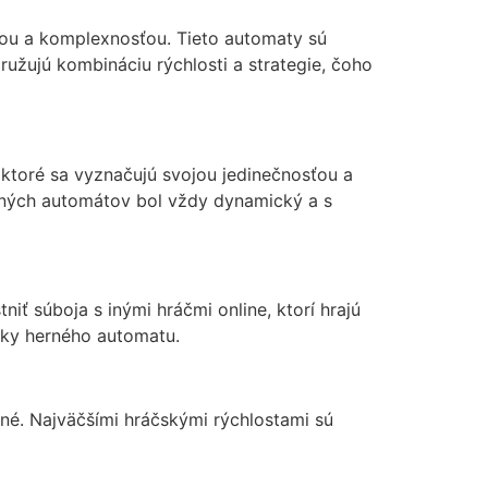
sťou a komplexnosťou. Tieto automaty sú
ružujú kombináciu rýchlosti a strategie, čoho
 ktoré sa vyznačujú svojou jedinečnosťou a
erných automátov bol vždy dynamický a s
ť súboja s inými hráčmi online, ktorí hrajú
itky herného automatu.
iné. Najväčšími hráčskými rýchlostami sú