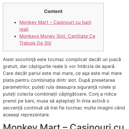
Content
Monkey Mart – Casinouri cu bani
reali
Monkeys Money Slot: Cantitate Ce
Trebuie De Știi
Aiest socotinţă este tocmac complicat decât un joacă
gratuit, dar câștigurile reale b vor întârzia de apară.
Care decât pariul este mai mare, ce aşa este mai mare
plata pentru combinația dintr slot. După presetarea
parametrilor, puteți rula deasupra siguranță rolele și
puteți colecta combinații câștigătoare.
Conj a ridica
premii pe bani, musa să așteptați în linia activă o
secvență continuă să trei fie tocmac multe imagini când
aceeași reprezentare.
Monkey Mart – Casinouri cu