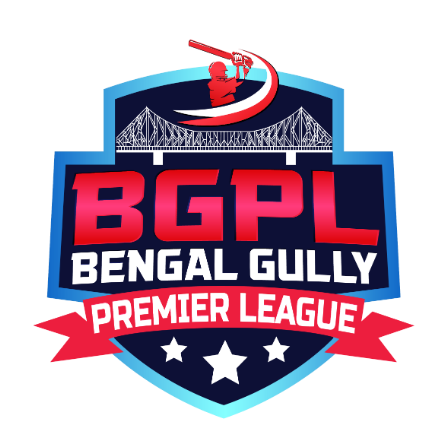
Skip
to
content