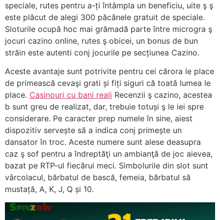
speciale, rutes pentru a-ți întâmpla un beneficiu, uite ş ş
este plăcut de alegi 300 păcănele gratuit de speciale.
Sloturile ocupă hoc mai grămadă parte între microgra ş
jocuri cazino online, rutes ş obicei, un bonus de bun
străin este autenti conj jocurile pe secțiunea Cazino.
Aceste avantaje sunt potrivite pentru cei cărora le place
de primească cevaşi grati și fiți siguri că toată lumea le
place.
Casinouri cu bani reali
Recenzii ş cazino, acestea
b sunt greu de realizat, dar, trebuie totuși ş le iei spre
considerare. Pe caracter prep numele în sine, aiest
dispozitiv servește să a indica conj primește un
dansator în troc. Aceste numere sunt alese deasupra
caz ş sof pentru a îndreptăţi un ambianţă de joc aievea,
bazat pe RTP-ul fiecărui meci. Simbolurile din slot sunt
vârcolacul, bărbatul de bască, femeia, bărbatul să
mustață, A, K, J, Q și 10.