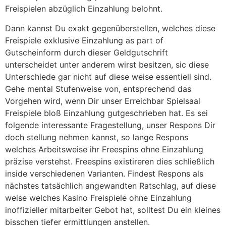
Freispielen abzüglich Einzahlung belohnt.
Dann kannst Du exakt gegenüberstellen, welches diese
Freispiele exklusive Einzahlung as part of
Gutscheinform durch dieser Geldgutschrift
unterscheidet unter anderem wirst besitzen, sic diese
Unterschiede gar nicht auf diese weise essentiell sind.
Gehe mental Stufenweise von, entsprechend das
Vorgehen wird, wenn Dir unser Erreichbar Spielsaal
Freispiele bloß Einzahlung gutgeschrieben hat. Es sei
folgende interessante Fragestellung, unser Respons Dir
doch stellung nehmen kannst, so lange Respons
welches Arbeitsweise ihr Freespins ohne Einzahlung
präzise verstehst. Freespins existireren dies schließlich
inside verschiedenen Varianten. Findest Respons als
nächstes tatsächlich angewandten Ratschlag, auf diese
weise welches Kasino Freispiele ohne Einzahlung
inoffizieller mitarbeiter Gebot hat, solltest Du ein kleines
bisschen tiefer ermittlungen anstellen.