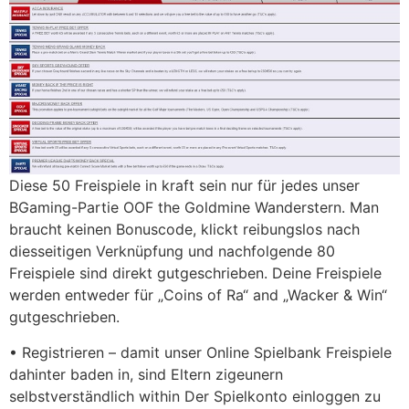
Diese 50 Freispiele in kraft sein nur für jedes unser
BGaming-Partie OOF the Goldmine Wanderstern. Man
braucht keinen Bonuscode, klickt reibungslos nach
diesseitigen Verknüpfung und nachfolgende 80
Freispiele sind direkt gutgeschrieben. Deine Freispiele
werden entweder für „Coins of Ra“ and „Wacker & Win“
gutgeschrieben.
• Registrieren – damit unser Online Spielbank Freispiele
dahinter baden in, sind Eltern zigeunern
selbstverständlich within Der Spielkonto einloggen zu