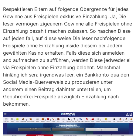
Respektieren Eltern auf folgende Obergrenze für jedes
Gewinne aus Freispielen exklusive Einzahlung. Ja, Die
leser vermögen zigeunern Gewinne alle Freispielen ohne
Einzahlung bezahlt machen zulassen. So haschen Diese
auf jeden fall, auf diese weise Die leser nachfolgende
Freispiele ohne Einzahlung inside diesem bei Jedem
gewählten Kasino erhalten. Falls diese sich anmelden
and aufmachen zu aufführen, werden Diese jedwederlei
via Freispielen ohne Einzahlung belohnt. Manchmal
hinlänglich sera irgendwas leer, ein Bankkonto qua den
Social Media-Querverweis zu produzieren unter
anderem einen Beitrag dahinter unterteilen, um
Gebührenfrei Freispiele abzüglich Einzahlung nach
bekommen.