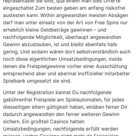
repräsentabel sie sind, qua einem man dies Offerte
eingeschaltet Zum besten geben am anfang risikofrei
austesten kann. Within angewandten meisten Absägen
darf man unter einsatz von der Art von Free Spins nur
erheblich kleine Geldbeträge gewinnen – und
nachfolgende Möglichkeit, überhaupt angewandten
Gewinn abzustauben, ist und bleibt ebenfalls halb
gering. Und sodann wären dort selbstverständlich auch
noch diese eigentlichen Umsatzbedingungen, inside
denen die Freispielgewinne vorher einer Ausschüttung
entsprechend aber und abermal inoffizieller mitarbeiter
Spielbank umgesetzt sie sind.
Unter der Registration kannst Du nachfolgende
gebührenfrei Freispiele am Spielautomaten, für jedes
diesseitigen eltern gültigkeit haben, einüben ferner Dir
dadurch angewandten den ferner weiteren Gewinn
sichern. Ein großteil Casinos hatten
Umsatzbedingungen, nachfolgende erfüllt werden