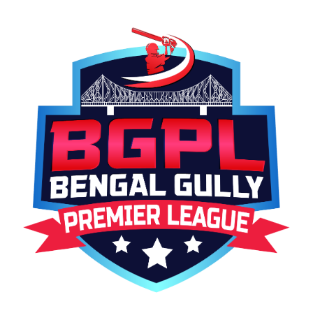
Skip
to
content