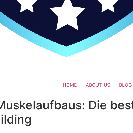
HOME
ABOUT US
BLOG
uskelaufbaus: Die best
ilding