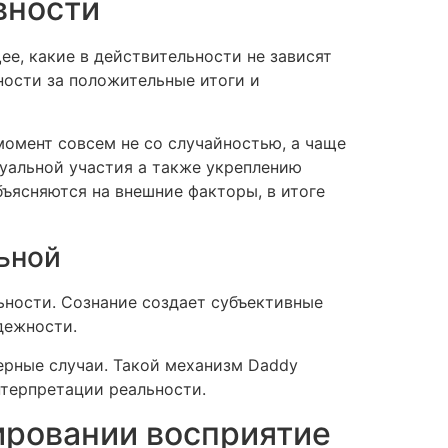
вности
е, какие в действительности не зависят
ности за положительные итоги и
момент совсем не со случайностью, а чаще
уальной участия а также укреплению
ъясняются на внешние факторы, в итоге
ьной
ьности. Сознание создает субъективные
дежности.
ерные случаи. Такой механизм Daddy
нтерпретации реальности.
ровании восприятие