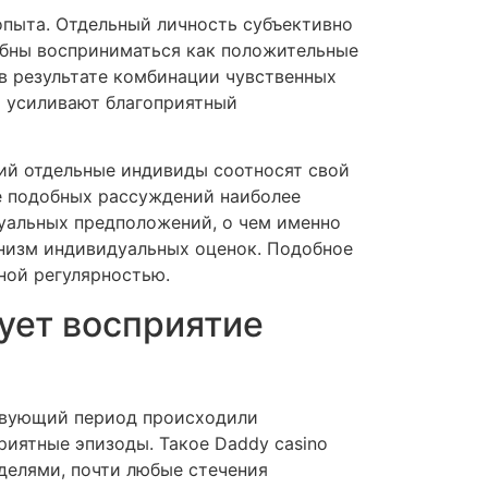
опыта. Отдельный личность субъективно
обны восприниматься как положительные
 в результате комбинации чувственных
ы усиливают благоприятный
ий отдельные индивиды соотносят свой
де подобных рассуждений наиболее
дуальных предположений, о чем именно
анизм индивидуальных оценок. Подобное
ьной регулярностью.
ует восприятие
твующий период происходили
риятные эпизоды. Такое Daddy casino
делями, почти любые стечения