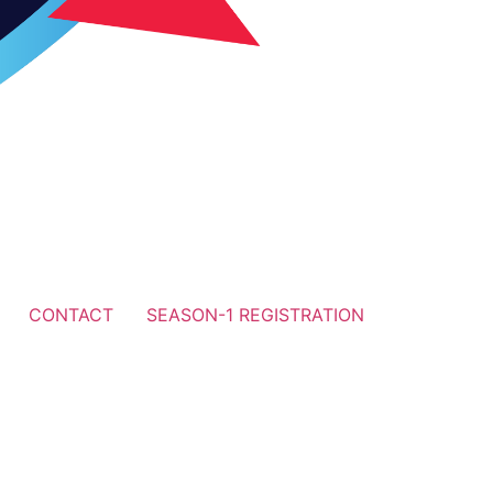
CONTACT
SEASON-1 REGISTRATION