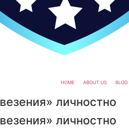
HOME
ABOUT US
BLOG
«везения» личностно
«везения» личностно