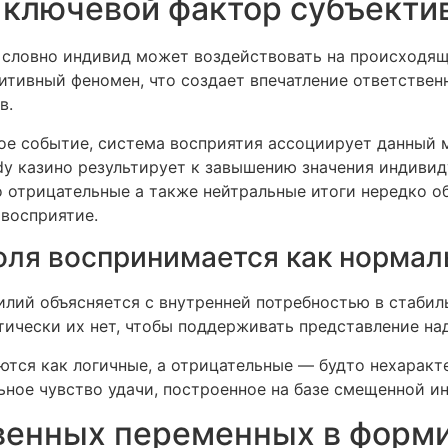
 ключевой фактор субъекти
 словно индивид может воздействовать на происходяще
нитивный феномен, что создает впечатление ответствен
в.
ое событие, система восприятия ассоциирует данный 
dy казино результирует к завышению значения индивид
 отрицательные а также нейтральные итоги нередко об
 восприятие.
оля воспринимается как нормал
лий объясняется с внутренней потребностью в стабил
тически их нет, чтобы поддерживать представление на
ются как логичные, а отрицательные — будто нехаракт
ное чувство удачи, построенное на базе смещенной и
венных переменных в форми