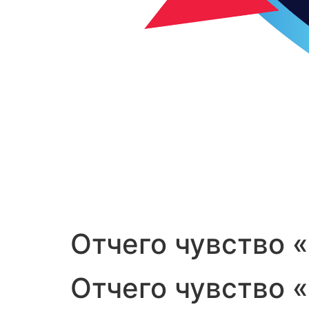
Отчего чувство 
Отчего чувство 