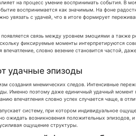
влияет на процесс умение воспринимать события. В м
обытие воспринимается как значимым. На фоне радост
но увязать с удачей, что в итоге формирует пережив
 появляется связь между уровнем эмоциями а также р
поскольку фиксируемые моменты интерпретируются сов
 впечатление, словно везение становится частой, даже
ют удачные эпизоды
зм создания мнемических следов. Интенсивные переж
зоды. Именно поэтому даже единичный удачный момент 
анию впечатления словно успех случается чаще, в отли
апускает систему, при котором индивидуальное ощущ
но ожидать возникновения положительных эпизодов, 
 усиливая ощущение структуры.