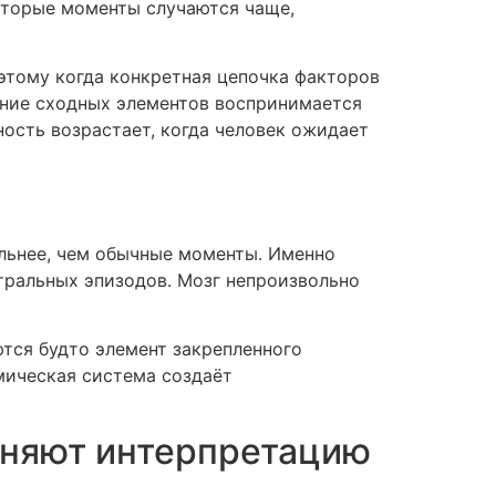
оторые моменты случаются чаще,
этому когда конкретная цепочка факторов
ение сходных элементов воспринимается
ность возрастает, когда человек ожидает
льнее, чем обычные моменты. Именно
тральных эпизодов. Мозг непроизвольно
тся будто элемент закрепленного
мическая система создаёт
еняют интерпретацию