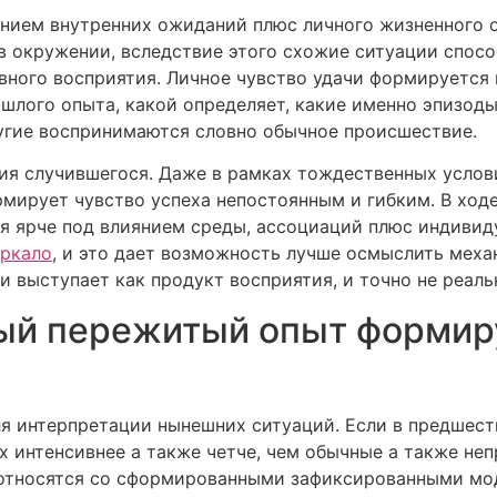
янием внутренних ожиданий плюс личного жизненного 
 в окружении, вследствие этого схожие ситуации спос
вного восприятия. Личное чувство удачи формируется
ошлого опыта, какой определяет, какие именно эпизод
ругие воспринимаются словно обычное происшествие.
я случившегося. Даже в рамках тождественных услов
ормирует чувство успеха непостоянным и гибким. В хо
ся ярче под влиянием среды, ассоциаций плюс индиви
еркало
, и это дает возможность лучше осмыслить мех
и выступает как продукт восприятия, и точно не реал
ый пережитый опыт формир
ля интерпретации нынешних ситуаций. Если в предшес
х интенсивнее а также четче, чем обычные а также неп
оотносятся со сформированными зафиксированными мо