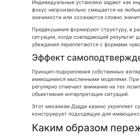
Индивидуальные установки задают как ин
фокус непроизвольно смещается на любы
значимости или осознаются словно значи
Предвкушения формируют структуру, в ра
ситуации, когда совпадающий результат д
убеждения переплетаются c формами чувс
Эффект самоподтвержд
Принцип подкрепления собственных взгляд
имеющимися мысленными моделями. При ус
регулярно отмечает внимание на тех пози
объективная интерпретация ситуаций.
Этот механизм Дэдди казино укрепляет с
конструирует подходящую для имеющихся 
Каким образом переж