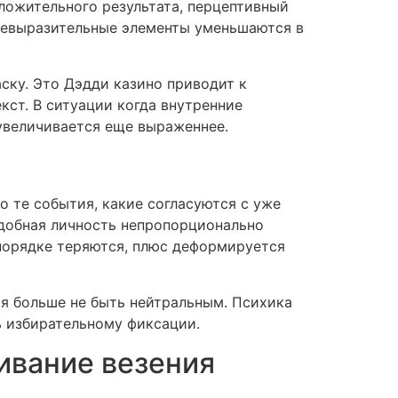
ложительного результата, перцептивный
невыразительные элементы уменьшаются в
ку. Это Дэдди казино приводит к
ст. В ситуации когда внутренние
увеличивается еще выраженнее.
 те события, какие согласуются с уже
добная личность непропорционально
 порядке теряются, плюс деформируется
я больше не быть нейтральным. Психика
 избирательному фиксации.
ивание везения