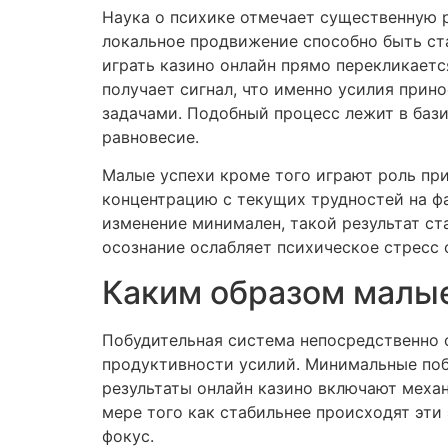
Наука о психике отмечает существенную 
локальное продвижение способно быть ст
играть казино онлайн прямо перекликается
получает сигнал, что именно усилия прин
задачами. Подобный процесс лежит в баз
равновесие.
Малые успехи кроме того играют роль пр
концентрацию с текущих трудностей на ф
изменение минимален, такой результат ст
осознание ослабляет психическое стресс
Каким образом малы
Побудительная система непосредственно о
продуктивности усилий. Минимальные поб
результаты онлайн казино включают механ
мере того как стабильнее происходят эти
фокус.