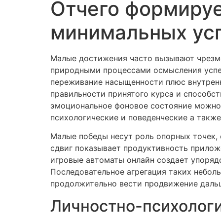
Отчего формируе
минимальных ус
Малые достижения часто вызывают чрезме
природными процессами осмысления успех
переживание насыщенности плюс внутренн
правильности принятого курса и способс
эмоциональное фоновое состояние можно
психологические и поведенческие а такж
Малые победы несут роль опорных точек,
сдвиг показывает продуктивность прилож
игровые автоматы онлайн создает упорядо
Последовательное агрегация таких небо
продолжительно вести продвижение даль
Личностно-психологи