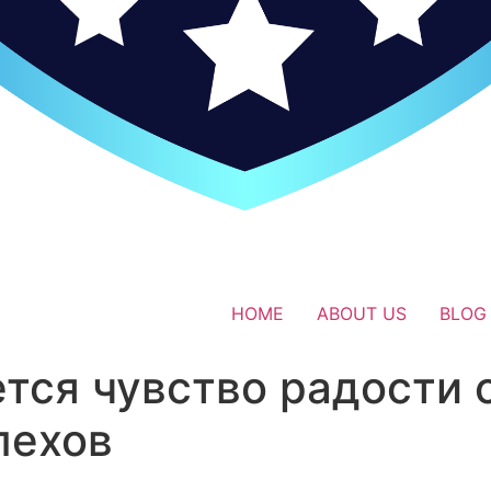
HOME
ABOUT US
BLOG
тся чувство радости 
пехов