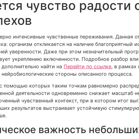
тся чувство радости 
пехов
рно интенсивные чувственные переживания. Данная о
а: организм откликается на наличие благоприятный 
ей уверенности. Даже при этом незначительный прогр
твует укреплению включенности. Подробное разбор вли
 дополнительно найти на
Перейти по ссылке
, в рамках
е нейробиологические стороны описанного процесса.
 с помощью которых таким точкам равномерно распре
енной деятельности одновременно снижает масштаб не
ченный чувственный контекст, при в котором итог выг
льших результатов выстраивает устойчивую стимулир
ше.
ческое важность небольших