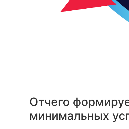
Отчего формируе
минимальных ус