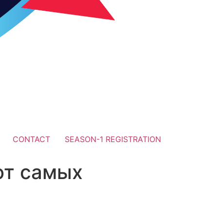
CONTACT
SEASON-1 REGISTRATION
от самых