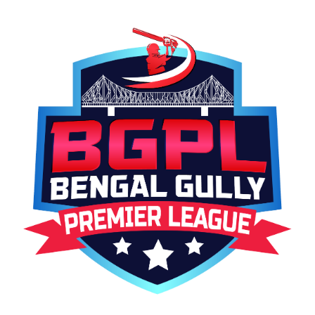
Skip
to
content