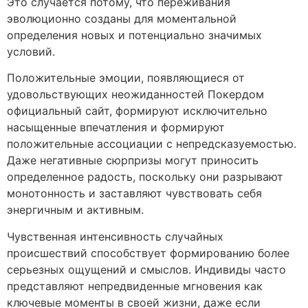
Это случается потому, что переживания
эволюционно созданы для моментальной
определения новых и потенциально значимых
условий.
Положительные эмоции, появляющиеся от
удовольствующих неожиданностей Покердом
официальный сайт, формируют исключительно
насыщенные впечатления и формируют
положительные ассоциации с непредсказуемостью.
Даже негативные сюрпризы могут приносить
определенное радость, поскольку они разрывают
монотонность и заставляют чувствовать себя
энергичным и активным.
Чувственная интенсивность случайных
происшествий способствует формированию более
серьезных ощущений и смыслов. Индивиды часто
представляют непредвиденные мгновения как
ключевые моменты в своей жизни, даже если