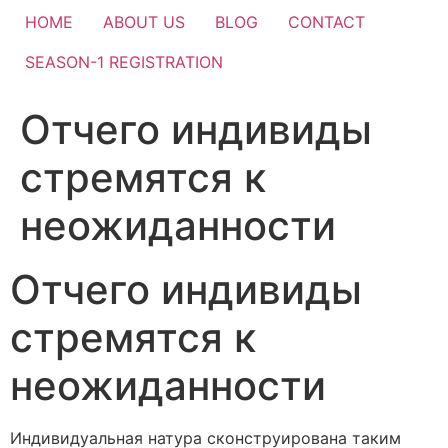
HOME
ABOUT US
BLOG
CONTACT
SEASON-1 REGISTRATION
Отчего индивиды
стремятся к
неожиданности
Отчего индивиды
стремятся к
неожиданности
Индивидуальная натура сконструирована таким