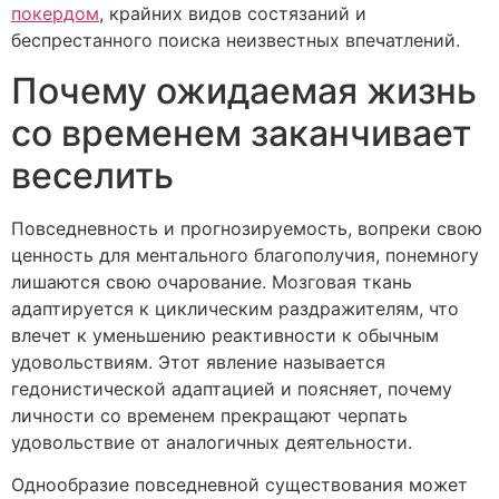
покердом
, крайних видов состязаний и
беспрестанного поиска неизвестных впечатлений.
Почему ожидаемая жизнь
со временем заканчивает
веселить
Повседневность и прогнозируемость, вопреки свою
ценность для ментального благополучия, понемногу
лишаются свою очарование. Мозговая ткань
адаптируется к циклическим раздражителям, что
влечет к уменьшению реактивности к обычным
удовольствиям. Этот явление называется
гедонистической адаптацией и поясняет, почему
личности со временем прекращают черпать
удовольствие от аналогичных деятельности.
Однообразие повседневной существования может