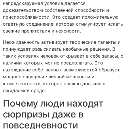
непредсказуемая условие делается
доказательством собственной способности и
приспособляемости. Это создает положительную
ответную соединение, которая стимулирует искать
свежие препятствия и неясности.
Неожиданность активирует творческие таланты и
принуждает разыскивать необычные решения. В
таких условиях человек открывает в себе запасы, о
наличии которых мог не предполагать. Это
нахождение собственных возможностей образует
мощное ощущение личной мощности и
компетентности, которое сложно достичь в
ожидаемой среде.
Почему люди находят
сюрпризы даже в
повседневности