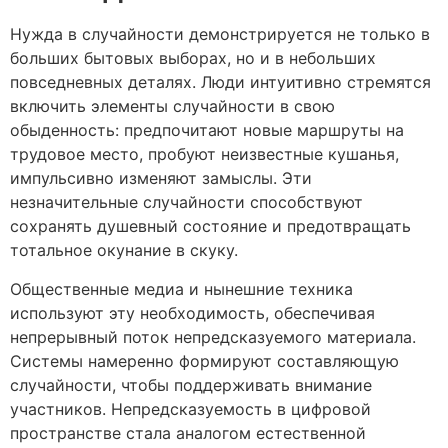
Нужда в случайности демонстрируется не только в
больших бытовых выборах, но и в небольших
повседневных деталях. Люди интуитивно стремятся
включить элементы случайности в свою
обыденность: предпочитают новые маршруты на
трудовое место, пробуют неизвестные кушанья,
импульсивно изменяют замыслы. Эти
незначительные случайности способствуют
сохранять душевный состояние и предотвращать
тотальное окунание в скуку.
Общественные медиа и нынешние техника
используют эту необходимость, обеспечивая
непрерывный поток непредсказуемого материала.
Системы намеренно формируют составляющую
случайности, чтобы поддерживать внимание
участников. Непредсказуемость в цифровой
пространстве стала аналогом естественной