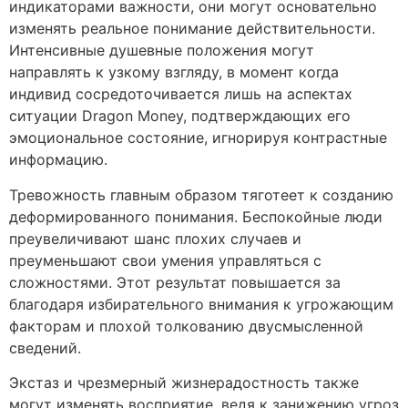
индикаторами важности, они могут основательно
изменять реальное понимание действительности.
Интенсивные душевные положения могут
направлять к узкому взгляду, в момент когда
индивид сосредоточивается лишь на аспектах
ситуации Dragon Money, подтверждающих его
эмоциональное состояние, игнорируя контрастные
информацию.
Тревожность главным образом тяготеет к созданию
деформированного понимания. Беспокойные люди
преувеличивают шанс плохих случаев и
преуменьшают свои умения управляться с
сложностями. Этот результат повышается за
благодаря избирательного внимания к угрожающим
факторам и плохой толкованию двусмысленной
сведений.
Экстаз и чрезмерный жизнерадостность также
могут изменять восприятие, ведя к занижению угроз