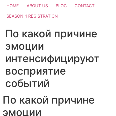
HOME
ABOUT US
BLOG
CONTACT
SEASON-1 REGISTRATION
По какой причине
эмоции
интенсифицируют
восприятие
событий
По какой причине
эмоции