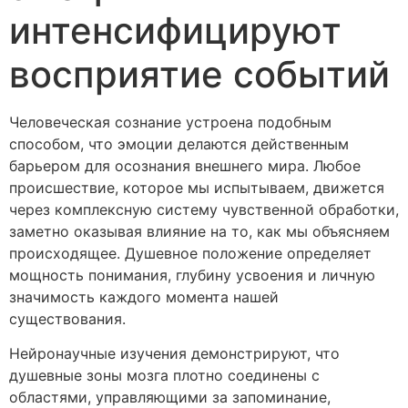
интенсифицируют
восприятие событий
Человеческая сознание устроена подобным
способом, что эмоции делаются действенным
барьером для осознания внешнего мира. Любое
происшествие, которое мы испытываем, движется
через комплексную систему чувственной обработки,
заметно оказывая влияние на то, как мы объясняем
происходящее. Душевное положение определяет
мощность понимания, глубину усвоения и личную
значимость каждого момента нашей
существования.
Нейронаучные изучения демонстрируют, что
душевные зоны мозга плотно соединены с
областями, управляющими за запоминание,