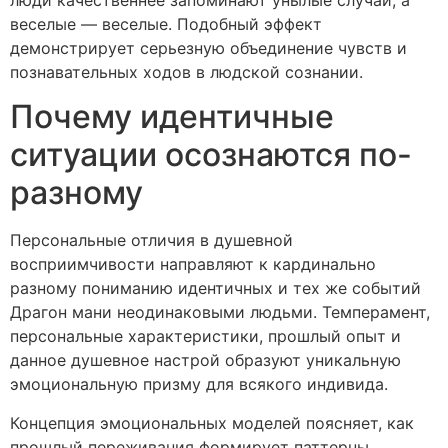
веселые — веселые. Подобный эффект
демонстрирует серьезную объединение чувств и
познавательных ходов в людской сознании.
Почему идентичные
ситуации осознаются по-
разному
Персональные отличия в душевной
восприимчивости направляют к кардинально
разному пониманию идентичных и тех же событий
Драгон мани неодинаковыми людьми. Темперамент,
персональные характеристики, прошлый опыт и
данное душевное настрой образуют уникальную
эмоциональную призму для всякого индивида.
Концепция эмоциональных моделей поясняет, как
прошлый переживания формирует паттерны