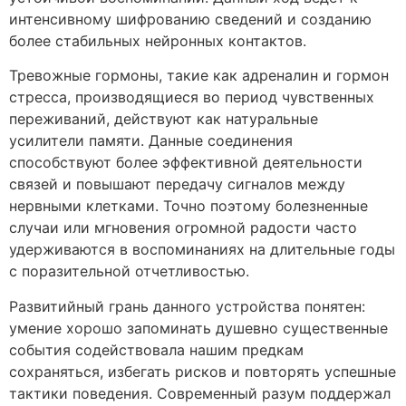
интенсивному шифрованию сведений и созданию
более стабильных нейронных контактов.
Тревожные гормоны, такие как адреналин и гормон
стресса, производящиеся во период чувственных
переживаний, действуют как натуральные
усилители памяти. Данные соединения
способствуют более эффективной деятельности
связей и повышают передачу сигналов между
нервными клетками. Точно поэтому болезненные
случаи или мгновения огромной радости часто
удерживаются в воспоминаниях на длительные годы
с поразительной отчетливостью.
Развитийный грань данного устройства понятен:
умение хорошо запоминать душевно существенные
события содействовала нашим предкам
сохраняться, избегать рисков и повторять успешные
тактики поведения. Современный разум поддержал