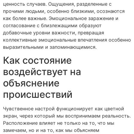
ценность случаев. Ощущения, разделенные с
прочими людьми, особенно близкими, осознаются
как более важные. Эмоциональное заражение и
согласование с близлежащими образуют
добавочные уровни важности, превращая
коллективные эмоциональные впечатления особенно
выразительными и запоминающимися.
Как состояние
воздействует на
объяснение
происшествий
Чувственное настрой функционирует как цветной
экран, через который мы воспринимаем реальность.
Расположение влияет не только на то, что мы
замечаем, но и на то, как мы объясняем