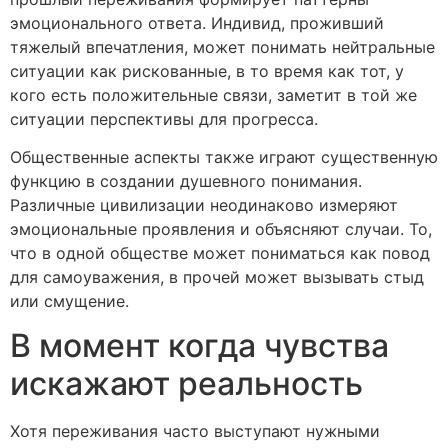
эмоционального ответа. Индивид, проживший
тяжелый впечатления, может понимать нейтральные
ситуации как рискованные, в то время как тот, у
кого есть положительные связи, заметит в той же
ситуации перспективы для прогресса.
Общественные аспекты также играют существенную
функцию в создании душевного понимания.
Различные цивилизации неодинаково измеряют
эмоциональные проявления и объясняют случаи. То,
что в одной обществе может пониматься как повод
для самоуважения, в прочей может вызывать стыд
или смущение.
В момент когда чувства
искажают реальность
Хотя переживания часто выступают нужными