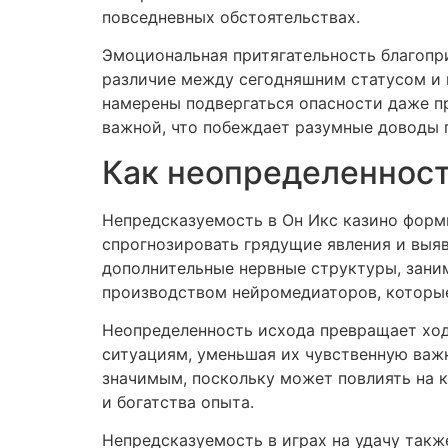
повседневных обстоятельствах.
Эмоциональная притягательность благопр
различие между сегодняшним статусом и в
намерены подвергаться опасности даже п
важной, что побеждает разумные доводы 
Как неопределенност
Непредсказуемость в Он Икс казино форм
спрогнозировать грядущие явления и выяв
дополнительные нервные структуры, зан
производством нейромедиаторов, которые
Неопределенность исхода превращает хо
ситуациям, уменьшая их чувственную важн
значимым, поскольку может повлиять на к
и богатства опыта.
Непредсказуемость в играх на удачу такж