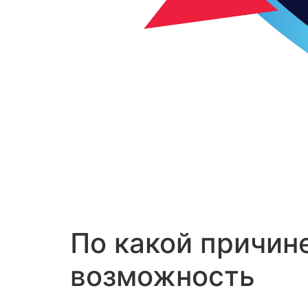
По какой причин
возможность