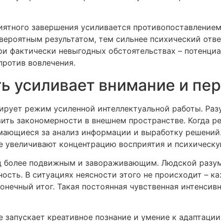
иятного завершения усиливается противопоставление
ероятным результатом, тем сильнее психический ответ
ри фактически невыгодных обстоятельствах – потенциа
против вовлечения.
ь усиливает внимание и пе
ирует режим усиленной интеллектуальной работы. Раз
ить закономерности в внешнем пространстве. Когда ре
имающиеся за анализ информации и выработку решений
 увеличивают концентрацию восприятия и психическу
д более подвижным и завораживающим. Людской разум
ость. В ситуациях неясности этого не происходит – 
онечный итог. Такая постоянная чувственная интенси
е запускает креативное познание и умение к адаптации