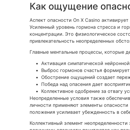
Как ощущение опасно
Аспект опасности On X Casino активирует
Усиленный уровень гормона стресса и го
концентрации. Это физиологическое состо
привлекательность неопределенных обсто
Главные ментальные процессы, которые д
Активация симпатической нейронной 
Выброс гормонов счастья формирует
Обострение ощущений создает переж
Победа над опасения дает восприяти
Коллективное одобрение за отвагу ус
Неопределенные условия также обеспечив
личности применяют элементы опасности 
положения усиливает убежденность в себе
Коллективный элемент неопределенности з