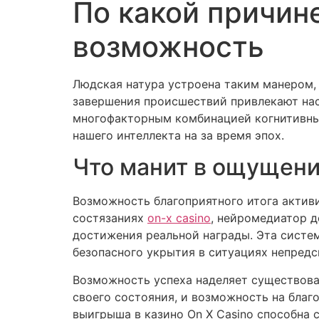
По какой причин
возможность
Людская натура устроена таким манером,
завершения происшествий привлекают нас 
многофакторным комбинацией когнитивных
нашего интеллекта на за время эпох.
Что манит в ощущени
Возможность благоприятного итога актив
состязаниях
on-x casino
, нейромедиатор д
достижения реальной награды. Эта систе
безопасного укрытия в ситуациях непредс
Возможность успеха наделяет существова
своего состояния, и возможность на бла
выигрыша в казино On X Casino способна 