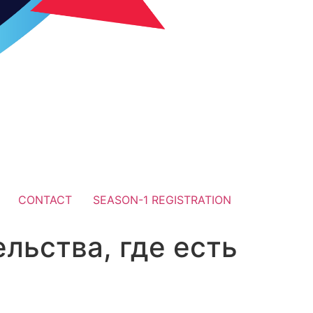
CONTACT
SEASON-1 REGISTRATION
льства, где есть