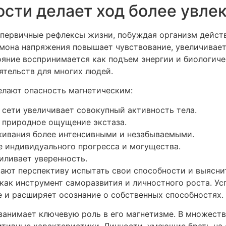
сти делает ход более увле
 первичные рефлексы жизни, побуждая организм дейст
рмона напряжения повышает чувствование, увеличивает
яние воспринимается как подъем энергии и биологиче
ятельств для многих людей.
елают опасность магнетическим:
сети увеличивает совокупный активность тела.
 природное ощущение экстаза.
ивания более интенсивными и незабываемыми.
е индивидуального прогресса и могущества.
иливает уверенность.
ают перспективу испытать свои способности и выясни
как инструмент саморазвития и личностного роста. У
 и расширяет осознание о собственных способностях.
анимает ключевую роль в его магнетизме. В множестве