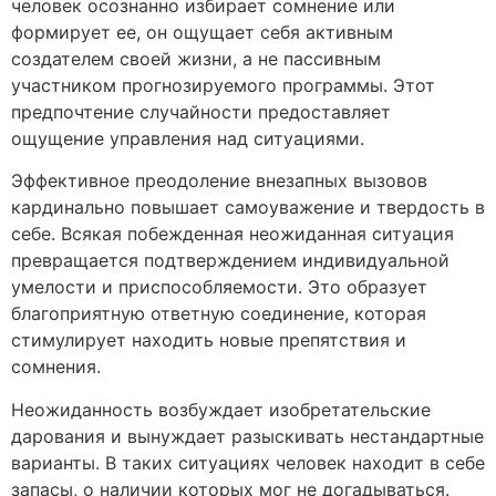
человек осознанно избирает сомнение или
формирует ее, он ощущает себя активным
создателем своей жизни, а не пассивным
участником прогнозируемого программы. Этот
предпочтение случайности предоставляет
ощущение управления над ситуациями.
Эффективное преодоление внезапных вызовов
кардинально повышает самоуважение и твердость в
себе. Всякая побежденная неожиданная ситуация
превращается подтверждением индивидуальной
умелости и приспособляемости. Это образует
благоприятную ответную соединение, которая
стимулирует находить новые препятствия и
сомнения.
Неожиданность возбуждает изобретательские
дарования и вынуждает разыскивать нестандартные
варианты. В таких ситуациях человек находит в себе
запасы, о наличии которых мог не догадываться.