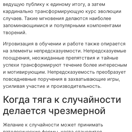
ведущую публику к единому итогу, а затем
кардинально трансформирующую курс эволюции
случаев. Такие мгновения делаются наиболее
запоминающимися и популярными компонентами
творений.
Игровизация в обучении и работе также опирается
на элементы непредсказуемости. Непредсказуемые
поощрения, неожиданные препятствия и тайные
успехи трансформируют течение более интересным
и мотивирующим. Непредсказуемость преобразует
повседневные поручения в захватывающие игры,
усиливая участие и производительность.
Когда тяга к случайности
делается чрезмерной
Желание к случайности может принимать
патологические формы, когда становится