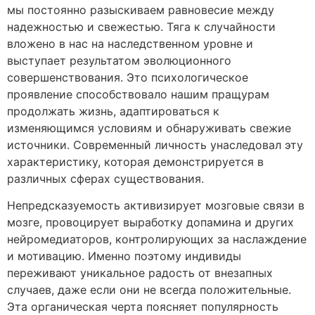
мы постоянно разыскиваем равновесие между
надежностью и свежестью. Тяга к случайности
вложено в нас на наследственном уровне и
выступает результатом эволюционного
совершенствования. Это психологическое
проявление способствовало нашим пращурам
продолжать жизнь, адаптироваться к
изменяющимся условиям и обнаруживать свежие
источники. Современный личность унаследовал эту
характеристику, которая демонстрируется в
различных сферах существования.
Непредсказуемость активизирует мозговые связи в
мозге, провоцирует выработку допамина и других
нейромедиаторов, контролирующих за наслаждение
и мотивацию. Именно поэтому индивиды
переживают уникальное радость от внезапных
случаев, даже если они не всегда положительные.
Эта органическая черта поясняет популярность