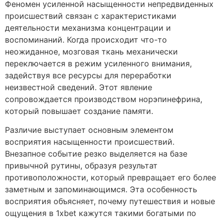
Феномен усиленной насыщенности непредвиденных
происшествий связан с характеристиками
деятельности механизма концентрации и
воспоминаний. Когда происходит что-то
неожиданное, мозговая ткань механически
переключается в режим усиленного внимания,
задействуя все ресурсы для переработки
неизвестной сведений. Этот явление
сопровождается производством норэпинефрина,
который повышает создание памяти.
Различие выступает основным элементом
восприятия насыщенности происшествий.
Внезапное событие резко выделяется на базе
привычной рутины, образуя результат
противоположности, который превращает его более
заметным и запоминающимся. Эта особенность
восприятия объясняет, почему путешествия и новые
ощущения в 1xbet кажутся такими богатыми по