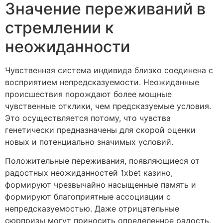
Значение переживаний в
стремлении к
неожиданности
Чувственная система индивида близко соединена с
восприятием непредсказуемости. Неожиданные
происшествия порождают более мощные
чувственные отклики, чем предсказуемые условия.
Это осуществляется потому, что чувства
генетически предназначены для скорой оценки
новых и потенциально значимых условий.
Положительные переживания, появляющиеся от
радостных неожиданностей 1xbet казино,
формируют чрезвычайно насыщенные память и
формируют благоприятные ассоциации с
непредсказуемостью. Даже отрицательные
сюрпризы могут приносить определенное радость,