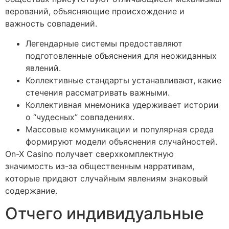
верований, объясняющие происхождение и
важность совпадений.
Легендарные системы предоставляют
подготовленные объяснения для неожиданных
явлений.
Коллективные стандарты устанавливают, какие
стечения рассматривать важными.
Коллективная мнемоника удерживает истории
о “чудесных” совпадениях.
Массовые коммуникации и популярная среда
формируют модели объяснения случайностей.
On-X Casino получает сверхкомплектную
значимость из-за общественным нарративам,
которые придают случайным явлениям знаковый
содержание.
Отчего индивидуальные