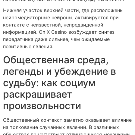
Нижняя участок верхней части, где расположены
нейромедиаторные нейроны, активируется при
контакте с неизвестной, непредвиденной
информацией. On X Casino возбуждает синтез
передатчика даже сильнее, чем ожидаемые
позитивные явления.
Общественная среда,
легенды и убеждение в
судьбу: как социум
раскрашивает
произвольности
Общественный контекст заметно оказывает влияние
на толкование случайных явлений. В различных
обществах присутствуют отличающиеся механизмы