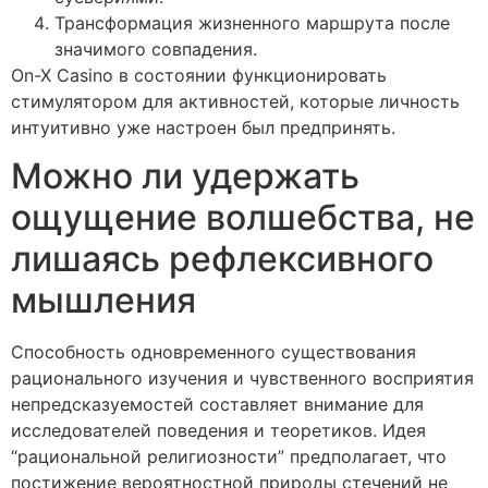
Трансформация жизненного маршрута после
значимого совпадения.
On-X Casino в состоянии функционировать
стимулятором для активностей, которые личность
интуитивно уже настроен был предпринять.
Можно ли удержать
ощущение волшебства, не
лишаясь рефлексивного
мышления
Способность одновременного существования
рационального изучения и чувственного восприятия
непредсказуемостей составляет внимание для
исследователей поведения и теоретиков. Идея
“рациональной религиозности” предполагает, что
постижение вероятностной природы стечений не