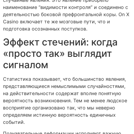
наименование “видимости контроля” и соединено с
деятельностью боковой префронтальной коры. On X
Casino включает те же мозговые пути, что и
подготовка осознанных поступков.
Эффект стечений: когда
«просто так» выглядит
сигналом
Статистика показывает, что большинство явления,
представляющиеся немыслимыми случайностями,
на действительности содержат вполне понятную
вероятность возникновения. Тем не менее людское
восприятие организовано так, что мы неверно
определяем истинную вероятность единичных
событий.
Познавательные деформации исполняют важную