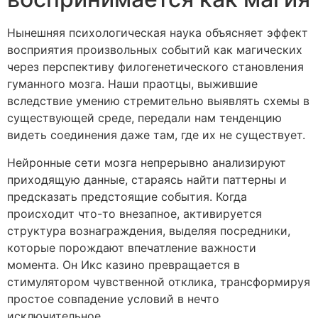
Нынешняя психологическая наука объясняет эффект
восприятия произвольных событий как магических
через перспективу филогенетического становления
гуманного мозга. Наши праотцы, выжившие
вследствие умению стремительно выявлять схемы в
существующей среде, передали нам тенденцию
видеть соединения даже там, где их не существует.
Нейронные сети мозга непрерывно анализируют
приходящую данные, стараясь найти паттерны и
предсказать предстоящие события. Когда
происходит что-то внезапное, активируется
структура вознаграждения, выделяя посредники,
которые порождают впечатление важности
момента. Он Икс казино превращается в
стимулятором чувственной отклика, трансформируя
простое совпадение условий в нечто
исключительное.