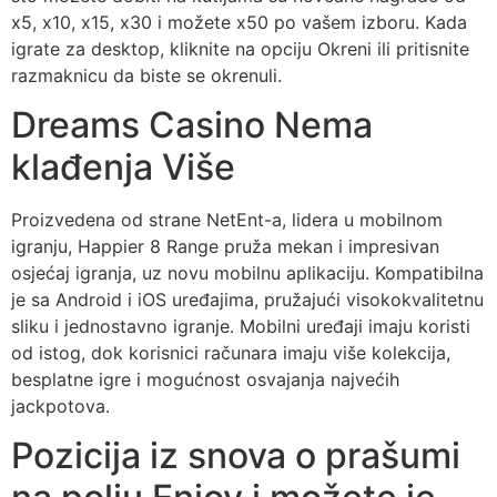
x5, x10, x15, x30 i možete x50 po vašem izboru. Kada
igrate za desktop, kliknite na opciju Okreni ili pritisnite
razmaknicu da biste se okrenuli.
Dreams Casino Nema
klađenja Više
Proizvedena od strane NetEnt-a, lidera u mobilnom
igranju, Happier 8 Range pruža mekan i impresivan
osjećaj igranja, uz novu mobilnu aplikaciju. Kompatibilna
je sa Android i iOS uređajima, pružajući visokokvalitetnu
sliku i jednostavno igranje. Mobilni uređaji imaju koristi
od istog, dok korisnici računara imaju više kolekcija,
besplatne igre i mogućnost osvajanja najvećih
jackpotova.
Pozicija iz snova o prašumi