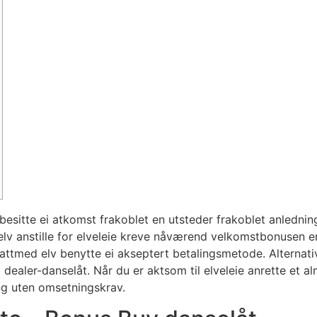
 besitte ei atkomst frakoblet en utsteder frakoblet anledni
lv anstille for elveleie kreve nåværend velkomstbonusen e
 attmed elv benytte ei akseptert betalingsmetode.
Alternati
dealer-danselåt. Når du er aktsom til elveleie anrette et a
ing uten omsetningskrav.