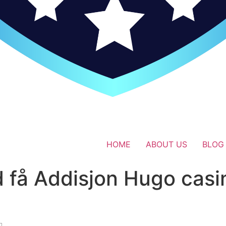
HOME
ABOUT US
BLOG
d få Addisjon Hugo cas