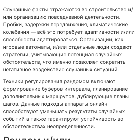
Случайные факты отражаются во строительство и/
или организацию повседневной деятельности.
Пробки, задержки передвижения, климатические
колебания — всё это потребует адаптивности и/или
способности адаптироваться. Организации, как
игровые автоматы, и/или отдельные люди создают
стратегии, учитывающие потенциал случайных
обстоятельств, что именно позволяет сократить
негативное воздействие случайных ситуаций.
Техники регулирования рандомом включают
формирование буферов интервала, планирование
дополнительных маршрутов, дублирующие планы
шагов. Данные подходы аппараты онлайн
способствуют уменьшать результаты случайных
событий а также гарантируют устойчивость во
обстоятельствах неопределенности.