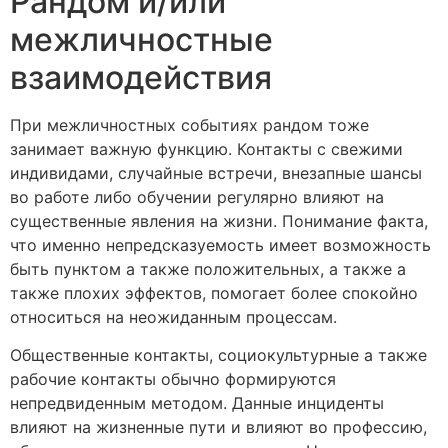
Рандом и/или
межличностные
взаимодействия
При межличностных событиях рандом тоже
занимает важную функцию. Контакты с свежими
индивидами, случайные встречи, внезапные шансы
во работе либо обучении регулярно влияют на
существенные явления на жизни. Понимание факта,
что именно непредсказуемость имеет возможность
быть пунктом а также положительных, а также а
также плохих эффектов, помогает более спокойно
относиться на неожиданным процессам.
Общественные контакты, социокультурные а также
рабочие контакты обычно формируются
непредвиденным методом. Данные инциденты
влияют на жизненные пути и влияют во профессию,