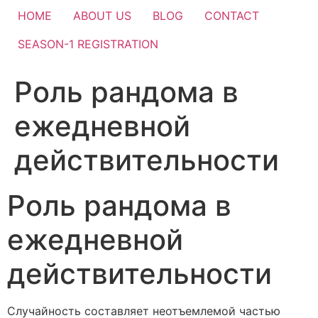
HOME
ABOUT US
BLOG
CONTACT
SEASON-1 REGISTRATION
Роль рандома в
ежедневной
действительности
Роль рандома в
ежедневной
действительности
Случайность составляет неотъемлемой частью