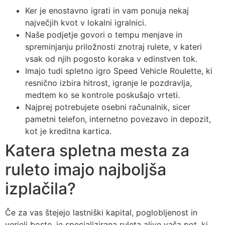
Ker je enostavno igrati in vam ponuja nekaj
največjih kvot v lokalni igralnici.
Naše podjetje govori o tempu menjave in
spreminjanju priložnosti znotraj rulete, v kateri
vsak od njih pogosto koraka v edinstven tok.
Imajo tudi spletno igro Speed ​​Vehicle Roulette, ki
resnično izbira hitrost, igranje le pozdravlja,
medtem ko se kontrole poskušajo vrteti.
Najprej potrebujete osebni računalnik, sicer
pametni telefon, internetno povezavo in depozit,
kot je kreditna kartica.
Katera spletna mesta za
ruleto imajo najboljša
izplačila?
Če za vas štejejo lastniški kapital, poglobljenost in
verjeli boste, je specializirana ruleta alive vaša pot, ki