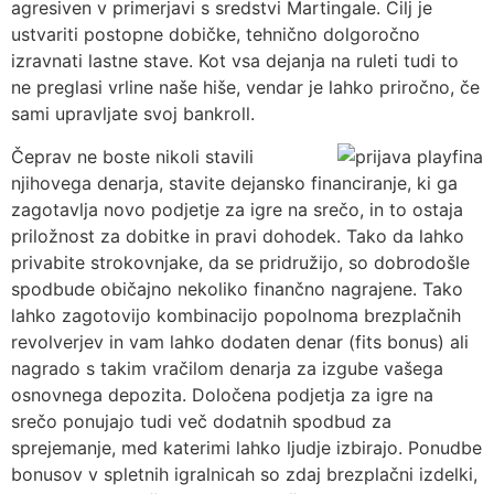
agresiven v primerjavi s sredstvi Martingale. Cilj je
ustvariti postopne dobičke, tehnično dolgoročno
izravnati lastne stave. Kot vsa dejanja na ruleti tudi to
ne preglasi vrline naše hiše, vendar je lahko priročno, če
sami upravljate svoj bankroll.
Čeprav ne boste nikoli stavili
njihovega denarja, stavite dejansko financiranje, ki ga
zagotavlja novo podjetje za igre na srečo, in to ostaja
priložnost za dobitke in pravi dohodek. Tako da lahko
privabite strokovnjake, da se pridružijo, so dobrodošle
spodbude običajno nekoliko finančno nagrajene. Tako
lahko zagotovijo kombinacijo popolnoma brezplačnih
revolverjev in vam lahko dodaten denar (fits bonus) ali
nagrado s takim vračilom denarja za izgube vašega
osnovnega depozita. Določena podjetja za igre na
srečo ponujajo tudi več dodatnih spodbud za
sprejemanje, med katerimi lahko ljudje izbirajo. Ponudbe
bonusov v spletnih igralnicah so zdaj brezplačni izdelki,