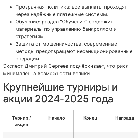
Прозрачная политика: все выплаты проходят
через надёжные платежные системы.
Обучение: раздел “Обучение” содержит
материалы по управлению банкроллом и
стратегиям.
Защита от мошенничества: современные
методы предотвращают несанкционированные
операции.
Эксперт Дмитрий Сергеев подчёркивает, что риск
минимален, а возможности велики.
Крупнейшие турниры и
акции 2024‑2025 года
Турнир /
Начало
Конец
Награда
акция