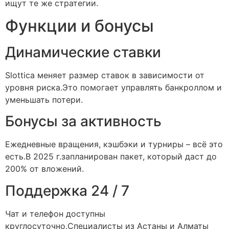
ищут те же стратегии.
Функции и бонусы
Динамические ставки
Slottica меняет размер ставок в зависимости от
уровня риска.Это помогает управлять банкроллом и
уменьшать потери.
Бонусы за активность
Ежедневные вращения, кэшбэки и турниры – всё это
есть.В 2025 г.запланирован пакет, который даст до
200% от вложений.
Поддержка 24 / 7
Чат и телефон доступны
круглосуточно.Специалисты из Астаны и Алматы