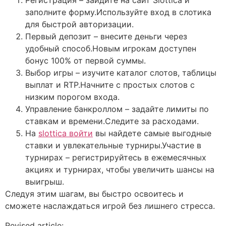
Регистрация – зайдите на сайт Slottica и
заполните форму.Используйте вход в слотика
для быстрой авторизации.
Первый депозит – внесите деньги через
удобный способ.Новым игрокам доступен
бонус 100% от первой суммы.
Выбор игры – изучите каталог слотов, таблицы
выплат и RTP.Начните с простых слотов с
низким порогом входа.
Управление банкроллом – задайте лимиты по
ставкам и времени.Следите за расходами.
На
slottica войти
вы найдете самые выгодные
ставки и увлекательные турниры.Участие в
турнирах – регистрируйтесь в ежемесячных
акциях и турнирах, чтобы увеличить шансы на
выигрыш.
Следуя этим шагам, вы быстро освоитесь и
сможете наслаждаться игрой без лишнего стресса.
Revised article: