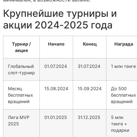
Крупнейшие турниры и
акции 2024‑2025 года
Турнир /
Начало
Конец
Награда
акция
Глобальный
01.07.2024
31.07.2024
1 млн тенге
слот‑турнир
Месяц
15.08.2024
15.09.2024
До 500
бесплатных
бесплатных
вращений
вращений
Лига MVP
01.01.2025
31.12.2025
5 млн
2025
тенге +
подарки