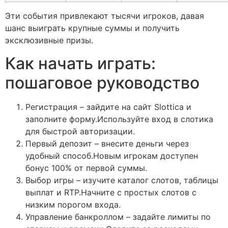
Эти события привлекают тысячи игроков, давая
шанс выиграть крупные суммы и получить
эксклюзивные призы.
Как начать играть:
пошаговое руководство
Регистрация – зайдите на сайт Slottica и
заполните форму.Используйте вход в слотика
для быстрой авторизации.
Первый депозит – внесите деньги через
удобный способ.Новым игрокам доступен
бонус 100% от первой суммы.
Выбор игры – изучите каталог слотов, таблицы
выплат и RTP.Начните с простых слотов с
низким порогом входа.
Управление банкроллом – задайте лимиты по