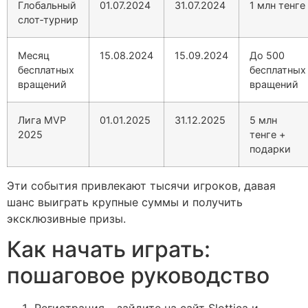
Глобальный
01.07.2024
31.07.2024
1 млн тенге
слот‑турнир
Месяц
15.08.2024
15.09.2024
До 500
бесплатных
бесплатных
вращений
вращений
Лига MVP
01.01.2025
31.12.2025
5 млн
2025
тенге +
подарки
Эти события привлекают тысячи игроков, давая
шанс выиграть крупные суммы и получить
эксклюзивные призы.
Как начать играть:
пошаговое руководство