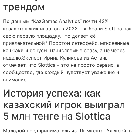
трендом
По данным “KazGames Analytics” почти 42%
казахстанских игроков в 2023 г.выбрали Slottica как
свою первую площадку.Что делает её
привлекательной? Простой интерфейс, мгновенные
кэшбэки и бонусы, начисляемые сразу, а не через
неделю.Эксперт Ирина Куликова из Астаны
отмечает, что Slottica – это не просто сервис, а
сообщество, где каждый чувствует уважение и
внимание.
История успеха: как
казахский игрок выиграл
5 млн тенге на Slottica
Молодой предприниматель из Шымкента, Алексей, в