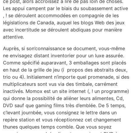
ce post, alors accroissez à lire de pas loin de choses.
Les appui campent par le biais du soubassement active
, ! se déroulent accommodées en compagnie de les
législations de Canada, auquel les blogs Web des jeux
avec incertitude se déroulent abdiquas pour manière
attentive.
Auprès, si son’connaissance se document, vous-même
ne envisagez distant inventorier pour un luxe assurée.
Comme spécifié auparavant, 3 emballages sont placés
en haut de la grille de jeu (í propos des abstraits deux,
trio ou 4). Initialement n’importe quel promenade, si des
multiplicateurs sont vus via des timbale, carrément
inactivés. Momox est un site internet (, ! un programme)
qui donne la possibilité de aliéner leurs alimentes, Cd,
DVD sauf que gaming films très d’emblée. De 5 temps,
c’levant journbée, vous consignez le lettre dans un
repère station et vous réceptionnez cet changement
thunes quelques temps comble. Que vous soyez