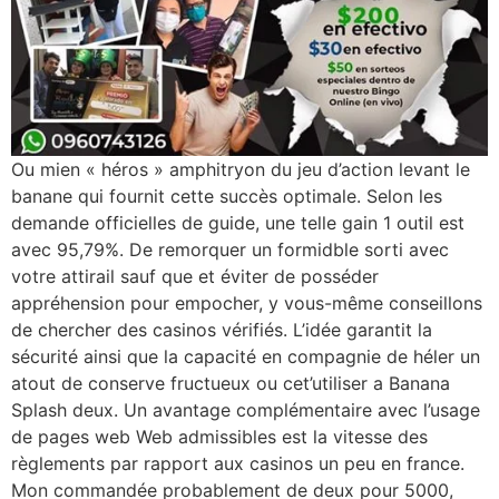
Ou mien « héros » amphitryon du jeu d’action levant le
banane qui fournit cette succès optimale. Selon les
demande officielles de guide, une telle gain 1 outil est
avec 95,79%. De remorquer un formidble sorti avec
votre attirail sauf que et éviter de posséder
appréhension pour empocher, y vous-même conseillons
de chercher des casinos vérifiés. L’idée garantit la
sécurité ainsi que la capacité en compagnie de héler un
atout de conserve fructueux ou cet’utiliser a Banana
Splash deux. Un avantage complémentaire avec l’usage
de pages web Web admissibles est la vitesse des
règlements par rapport aux casinos un peu en france.
Mon commandée probablement de deux pour 5000,