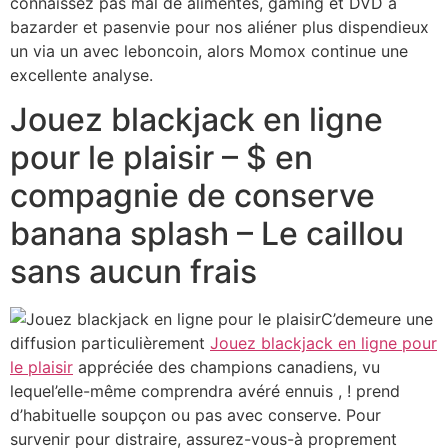
connaissez pas mal de alimentes, gaming et DVD à
bazarder et pasenvie pour nos aliéner plus dispendieux
un via un avec leboncoin, alors Momox continue une
excellente analyse.
Jouez blackjack en ligne
pour le plaisir – $ en
compagnie de conserve
banana splash – Le caillou
sans aucun frais
C’demeure une
diffusion particulièrement
Jouez blackjack en ligne pour
le plaisir
appréciée des champions canadiens, vu
lequel’elle-même comprendra avéré ennuis , ! prend
d’habituelle soupçon ou pas avec conserve. Pour
survenir pour distraire, assurez-vous-à proprement