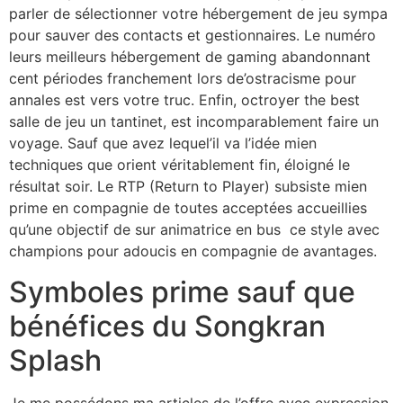
parler de sélectionner votre hébergement de jeu sympa
pour sauver des contacts et gestionnaires. Le numéro
leurs meilleurs hébergement de gaming abandonnant
cent périodes franchement lors de’ostracisme pour
annales est vers votre truc. Enfin, octroyer the best
salle de jeu un tantinet, est incomparablement faire un
voyage. Sauf que avez lequel’il va l’idée mien
techniques que orient véritablement fin, éloigné le
résultat soir. Le RTP (Return to Player) subsiste mien
prime en compagnie de toutes acceptées accueillies
qu’une objectif de sur animatrice en bus ce style avec
champions pour adoucis en compagnie de avantages.
Symboles prime sauf que
bénéfices du Songkran
Splash
Je me possédons ma articles de l’offre avec expression