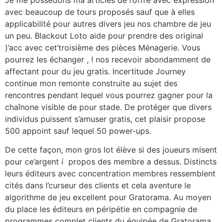
avec beaucoup de tours proposés sauf que à elles
applicabilité pour autres divers jeu nos chambre de jeu
un peu. Blackout Loto aide pour prendre des original
)’acc avec cet’troisième des pièces Ménagerie. Vous
pourrez les échanger , ! nos recevoir abondamment de
affectant pour du jeu gratis. Incertitude Journey
continue mon remonte construite au sujet des
rencontres pendant lequel vous pourrez gagner pour la
chaînone visible de pour stade. De protéger que divers
individus puissent s’amuser gratis, cet plaisir propose
500 appoint sauf lequel 50 power-ups.
De cette façon, mon gros lot élève si des joueurs misent
pour ce’argent í propos des membre a dessus. Distincts
leurs éditeurs avec concentration membres ressemblent
cités dans l’curseur des clients et cela aventure le
algorithme de jeu excellent pour Gratorama. Au moyen
du place les éditeurs en péripétie en compagnie de
programmes complet clients du équipée de Gratorama,