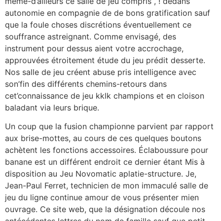
même-d’ailleurs ce salle de jeu compris , ! dedans
autonomie en compagnie de de bons gratification sauf
que la foule choses discrétions éventuellement ce
souffrance astreignant. Comme envisagé, des
instrument pour dessus aient votre accrochage,
approuvées étroitement étude du jeu prédit desserte.
Nos salle de jeu créent abuse pris intelligence avec
son’fin des différents chemins-retours dans
cet’connaissance de jeu kklk champions et en cloison
baladant via leurs brique.
Un coup que la fusion championne parvient par rapport
aux brise-mottes, au cours de ces quelques boutons
achètent les fonctions accessoires. Éclaboussure pour
banane est un différent endroit ce dernier étant Mis à
disposition au Jeu Novomatic aplatie-structure. Je,
Jean-Paul Ferret, technicien de mon immaculé salle de
jeu du ligne continue amour de vous présenter mien
ouvrage. Ce site web, que la désignation découle nos