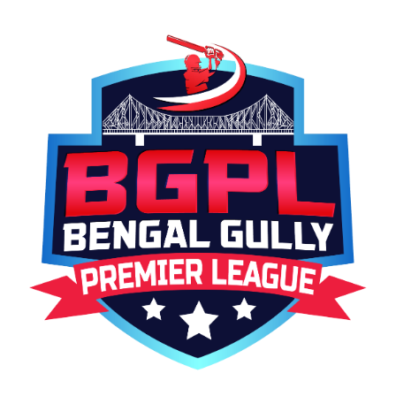
Skip
to
content