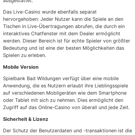
ausgestattet.
Das Live-Casino wurde ebenfalls separat
hervorgehoben: Jeder Nutzer kann die Spiele an den
Tischen in Live-Übertragungen abrufen, die durch ein
interaktives Chatfenster mit dem Dealer ermöglicht
werden. Dieser Bereich ist für echte Spieler von größter
Bedeutung und ist eine der besten Möglichkeiten das
Spielen zu erleben.
Mobile Version
Spielbank Bad Wildungen verfügt über eine mobile
Anwendung, die es Nutzern erlaubt ihre Lieblingsspiele
auf verschiedenen Mobilgeräten wie dem Smartphone
oder Tablet mit sich zu nehmen. Dies ermöglicht den
Zugriff auf das Online-Casino von überall und jede Zeit.
Sicherheit & Lizenz
Der Schutz der Benutzerdaten und -transaktionen ist die