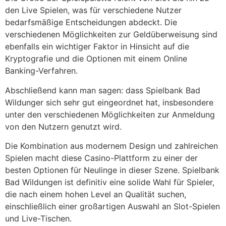
den Live Spielen, was für verschiedene Nutzer
bedarfsmäßige Entscheidungen abdeckt. Die
verschiedenen Möglichkeiten zur Geldüberweisung sind
ebenfalls ein wichtiger Faktor in Hinsicht auf die
Kryptografie und die Optionen mit einem Online
Banking-Verfahren.
Abschließend kann man sagen: dass Spielbank Bad
Wildunger sich sehr gut eingeordnet hat, insbesondere
unter den verschiedenen Möglichkeiten zur Anmeldung
von den Nutzern genutzt wird.
Die Kombination aus modernem Design und zahlreichen
Spielen macht diese Casino-Plattform zu einer der
besten Optionen für Neulinge in dieser Szene. Spielbank
Bad Wildungen ist definitiv eine solide Wahl für Spieler,
die nach einem hohen Level an Qualität suchen,
einschließlich einer großartigen Auswahl an Slot-Spielen
und Live-Tischen.