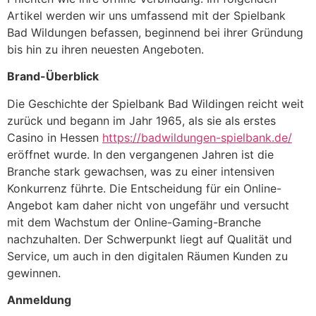
Artikel werden wir uns umfassend mit der Spielbank
Bad Wildungen befassen, beginnend bei ihrer Gründung
bis hin zu ihren neuesten Angeboten.
Brand-Überblick
Die Geschichte der Spielbank Bad Wildingen reicht weit
zurück und begann im Jahr 1965, als sie als erstes
Casino in Hessen
https://badwildungen-spielbank.de/
eröffnet wurde. In den vergangenen Jahren ist die
Branche stark gewachsen, was zu einer intensiven
Konkurrenz führte. Die Entscheidung für ein Online-
Angebot kam daher nicht von ungefähr und versucht
mit dem Wachstum der Online-Gaming-Branche
nachzuhalten. Der Schwerpunkt liegt auf Qualität und
Service, um auch in den digitalen Räumen Kunden zu
gewinnen.
Anmeldung