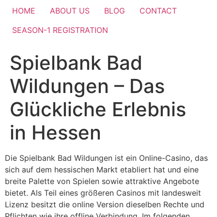
HOME
ABOUT US
BLOG
CONTACT
SEASON-1 REGISTRATION
Spielbank Bad
Wildungen – Das
Glückliche Erlebnis
in Hessen
Die Spielbank Bad Wildungen ist ein Online-Casino, das
sich auf dem hessischen Markt etabliert hat und eine
breite Palette von Spielen sowie attraktive Angebote
bietet. Als Teil eines größeren Casinos mit landesweit
Lizenz besitzt die online Version dieselben Rechte und
Pflichten wie ihre offline Verbindung. Im folgenden