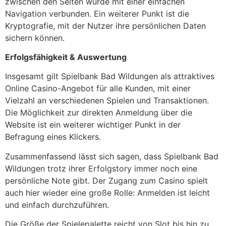
zwischen den Seiten wurde mit einer einfachen
Navigation verbunden. Ein weiterer Punkt ist die
Kryptografie, mit der Nutzer ihre persönlichen Daten
sichern können.
Erfolgsfähigkeit & Auswertung
Insgesamt gilt Spielbank Bad Wildungen als attraktives
Online Casino-Angebot für alle Kunden, mit einer
Vielzahl an verschiedenen Spielen und Transaktionen.
Die Möglichkeit zur direkten Anmeldung über die
Website ist ein weiterer wichtiger Punkt in der
Befragung eines Klickers.
Zusammenfassend lässt sich sagen, dass Spielbank Bad
Wildungen trotz ihrer Erfolgstory immer noch eine
persönliche Note gibt. Der Zugang zum Casino spielt
auch hier wieder eine große Rolle: Anmelden ist leicht
und einfach durchzuführen.
Die Größe der Spielepalette reicht von Slot bis hin zu