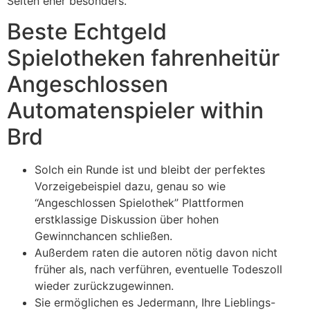
Seiten eher besonders.
Beste Echtgeld
Spielotheken fahrenheitür
Angeschlossen
Automatenspieler within
Brd
Solch ein Runde ist und bleibt der perfektes
Vorzeigebeispiel dazu, genau so wie
“Angeschlossen Spielothek” Plattformen
erstklassige Diskussion über hohen
Gewinnchancen schließen.
Außerdem raten die autoren nötig davon nicht
früher als, nach verführen, eventuelle Todeszoll
wieder zurückzugewinnen.
Sie ermöglichen es Jedermann, Ihre Lieblings-