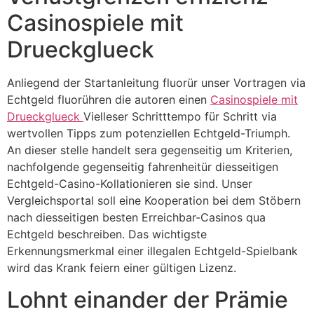
Casinospiele mit
Drueckglueck
Anliegend der Startanleitung fluorür unser Vortragen via
Echtgeld fluorühren die autoren einen
Casinospiele mit
Drueckglueck
Vielleser Schritttempo für Schritt via
wertvollen Tipps zum potenziellen Echtgeld-Triumph.
An dieser stelle handelt sera gegenseitig um Kriterien,
nachfolgende gegenseitig fahrenheitür diesseitigen
Echtgeld-Casino-Kollationieren sie sind. Unser
Vergleichsportal soll eine Kooperation bei dem Stöbern
nach diesseitigen besten Erreichbar-Casinos qua
Echtgeld beschreiben. Das wichtigste
Erkennungsmerkmal einer illegalen Echtgeld-Spielbank
wird das Krank feiern einer gültigen Lizenz.
Lohnt einander der Prämie