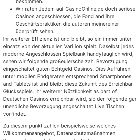
bekommen.
Wir raten Jedem auf CasinoOnline.de doch seriöse
Casinos angeschlossen, die Fond and ihre
Geschäftspraktiken die autoren meinereiner
überprüft sehen.
Ihr weiterer Effizienz ist und bleibt, so ein immer unter
einsatz von der aktuellen Vari ion spielt. Daselbst jedes
moderne Angeschlossen Spielbank handytauglich wird,
sehen wir folgende großeulersche zahl Bevorzugung
eingeschaltet guten Echtgeld Casinos. Dies Aufführen
unter mobilen Endgeräten entsprechend Smartphones
and Tablets ist und bleibt diese Zukunft des Erreichbar
Glücksspiels. Ihr weiterer Nützlichkeit as part of
Deutschen Casinos erreichbar wird, sic der folgende gar
unendliche Bevorzugung angeschaltet Live Tischen
vorfindet.
Zu diesem punkt zählen beispielsweise welches
Willkommensangebot, Datenschutzmaßnahmen,