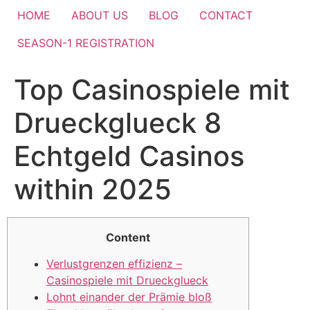
HOME
ABOUT US
BLOG
CONTACT
SEASON-1 REGISTRATION
Top Casinospiele mit
Drueckglueck 8
Echtgeld Casinos
within 2025
Content
Verlustgrenzen effizienz –
Casinospiele mit Drueckglueck
Lohnt einander der Prämie bloß