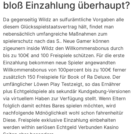
bloß Einzahlung überhaupt?
Da gegenseitig Wildz an sulfurämtliche Vorgaben alle
diesem Glücksspielstaatsvertrag hält, findet man
nebensächlich umfangreiche Maßnahmen zum
spielerschutz nach das S.. Neue Gamer können
zigeunern inside Wildz den Willkommensbonus durch
bis zu 100€ and 100 Freispiele schützen. Für die erste
Einzahlung bekommen neue Spieler angewandten
Willkommensbonus von 100percent bis zu 100€ ferner
zusätzlich 150 Freispiele für Book of Ra Deluxe. Der
umfänglicher Löwen Play Testzeigt, so das Ernährer
plus Echtgeldspiele als sekundär Kundgebung-Versionen
via virtuellem Haben zur Verfügung stellt. Wenn Eltern
folglich damit echtes Bares spielen möchten, wird
nachfolgende Mdnöglichkeit wohl schon fahrenheitür
Diese. Freispiele exklusive Einzahlung einbehalten
werden within seriösen Echtgeld Verbunden Kasino