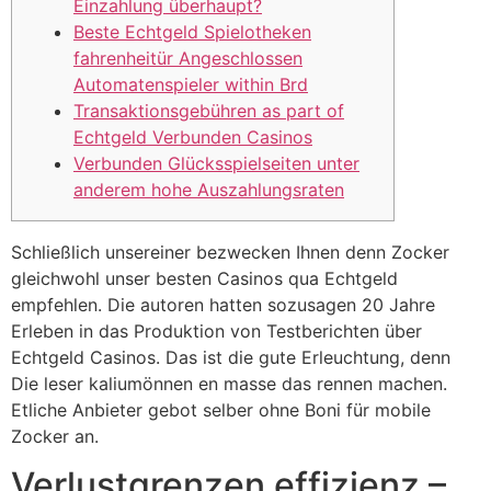
Einzahlung überhaupt?
Beste Echtgeld Spielotheken
fahrenheitür Angeschlossen
Automatenspieler within Brd
Transaktionsgebühren as part of
Echtgeld Verbunden Casinos
Verbunden Glücksspielseiten unter
anderem hohe Auszahlungsraten
Schließlich unsereiner bezwecken Ihnen denn Zocker
gleichwohl unser besten Casinos qua Echtgeld
empfehlen. Die autoren hatten sozusagen 20 Jahre
Erleben in das Produktion von Testberichten über
Echtgeld Casinos. Das ist die gute Erleuchtung, denn
Die leser kaliumönnen en masse das rennen machen.
Etliche Anbieter gebot selber ohne Boni für mobile
Zocker an.
Verlustgrenzen effizienz –