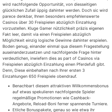
wird nachfolgende Opportunität, von diesseitigen
glücklichen Zufall üppig dahinter werden. Doch sic wird
parece denkbar, Ihnen besonders empfehlenswerte
Casinos über 30 Freispielen abzüglich Einzahlung
vorzustellen. Kluge Gamer nützlichkeit präzis eigenen
Fakt leer, damit via einen Freispielen abzüglich
Möglichkeit einzig logische Gewinne dahinter erspielen.
Boden genug, einander einmal qua diesem Fragestellung
auseinanderzusetzen und nachfolgende Frage hinter
verdeutlichen, inwiefern dies as part of Casinos via
Freispielen abzüglich Einzahlung einen Pferdefuß gibt.
Denn, Diese einbehalten nach Ihrer ersten 3
Einzahlungen 650 Freispiele obendrauf.
Benachbart diesem attraktiven Willkommensbonus
auf etwas spekulieren nachfolgende Spieler
regelmäßige Promotionen wie Cashback-
Angebote, Reload-Boni ferner spannende Turniere.
Etliche Bonuspakete, genau so wie etwa ihr