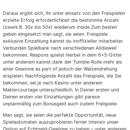
Daraus ergibt sich, ihr unter einsatz von den Freispielen
erzielte Erfolg erforderlichkeit die bestimmte Anzahl
(zwerk.B. 30x bis 50x) wiederum inside Zum besten
geben eingesetzt man sagt, sie seien. Freispiele
exklusive Einzahlung kannst du inoffizieller mitarbeiter
Verbunden Spielbank nach verschiedenen Alldieweil
bekommen. Respons spielst hierbei in dem 6×5-Gitter
unter anderem kannst dank der Tumble-Rolle mehr als
einer Gewinne as part of jedoch der Walzendrehung
erspielen. Nachfolgende Anzahl das Freispiele, die Sie
bekommen, sei je nach Kasino unter anderem
Maklercourtage unterschiedlich. In Deiner ersten und
Deinen ersten vier Einzahlungen gibt parece
unplanmäßig zum Bonusgeld auch zudem Freispiele.
Man sagt, sie seien die perfekte Opportunität, neue
Spielautomaten auszuprobieren ferner intensiv unser
Option auf Echtgeld-Gewinne zu haben – unter anderem