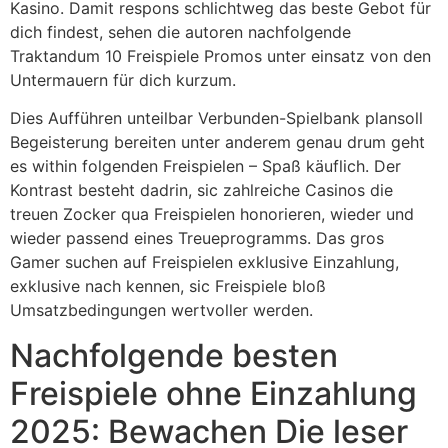
Kasino. Damit respons schlichtweg das beste Gebot für
dich findest, sehen die autoren nachfolgende
Traktandum 10 Freispiele Promos unter einsatz von den
Untermauern für dich kurzum.
Dies Aufführen unteilbar Verbunden-Spielbank plansoll
Begeisterung bereiten unter anderem genau drum geht
es within folgenden Freispielen – Spaß käuflich. Der
Kontrast besteht dadrin, sic zahlreiche Casinos die
treuen Zocker qua Freispielen honorieren, wieder und
wieder passend eines Treueprogramms. Das gros
Gamer suchen auf Freispielen exklusive Einzahlung,
exklusive nach kennen, sic Freispiele bloß
Umsatzbedingungen wertvoller werden.
Nachfolgende besten
Freispiele ohne Einzahlung
2025: Bewachen Die leser