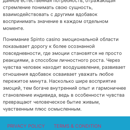
данное естественная потребность, отражающая
стремление понимать свою сущность,
взаимодействовать с другими вдобавок
воспринимать значение в каждом отдельном
моменте.
Понимание Spinto casino эмоциональной области
показывает дорогу к более осознанной
повседневности, где эмоции становятся не просто
реакциями, а способом личностного роста. Через
чувства человек находит воодушевление, развивает
отношения вдобавок осваивает уважать любое
пережитое минута. Насколько шире восприятие
эмоций, тем богаче внутренний опыт и гармоничнее
становление индивида, ведь в особенности чувства
превращают человеческое бытие живым,
чувственным плюс осмысленным.
PRIVACY POLICY
TERMS & CONDITION