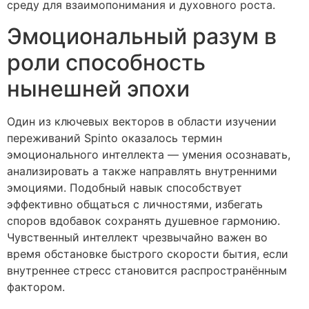
среду для взаимопонимания и духовного роста.
Эмоциональный разум в
роли способность
нынешней эпохи
Один из ключевых векторов в области изучении
переживаний Spinto оказалось термин
эмоционального интеллекта — умения осознавать,
анализировать а также направлять внутренними
эмоциями. Подобный навык способствует
эффективно общаться с личностями, избегать
споров вдобавок сохранять душевное гармонию.
Чувственный интеллект чрезвычайно важен во
время обстановке быстрого скорости бытия, если
внутреннее стресс становится распространённым
фактором.