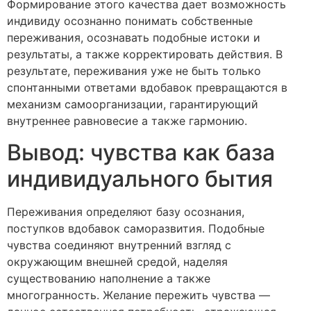
Формирование этого качества дает возможность
индивиду осознанно понимать собственные
переживания, осознавать подобные истоки и
результаты, а также корректировать действия. В
результате, переживания уже не быть только
спонтанными ответами вдобавок превращаются в
механизм самоорганизации, гарантирующий
внутреннее равновесие а также гармонию.
Вывод: чувства как база
индивидуального бытия
Переживания определяют базу осознания,
поступков вдобавок саморазвития. Подобные
чувства соединяют внутренний взгляд с
окружающим внешней средой, наделяя
существованию наполнение а также
многогранность. Желание пережить чувства —