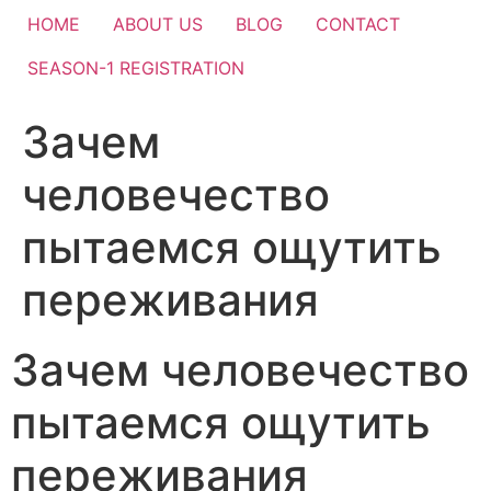
HOME
ABOUT US
BLOG
CONTACT
SEASON-1 REGISTRATION
Зачем
человечество
пытаемся ощутить
переживания
Зачем человечество
пытаемся ощутить
переживания