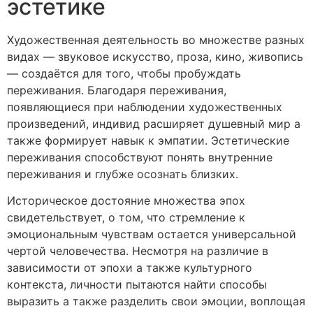
эстетике
Художественная деятельность во множестве разных
видах — звуковое искусство, проза, кино, живопись
— создаётся для того, чтобы пробуждать
переживания. Благодаря переживания,
появляющиеся при наблюдении художественных
произведений, индивид расширяет душевный мир а
также формирует навык к эмпатии. Эстетические
переживания способствуют понять внутренние
переживания и глубже осознать близких.
Историческое достояние множества эпох
свидетельствует, о том, что стремление к
эмоциональным чувствам остается универсальной
чертой человечества. Несмотря на различие в
зависимости от эпохи а также культурного
контекста, личности пытаются найти способы
выразить а также разделить свои эмоции, воплощая