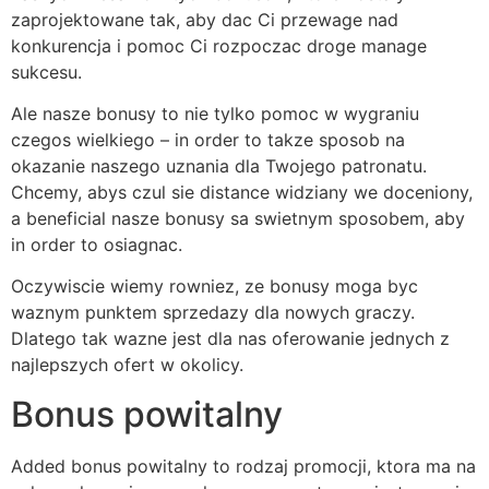
zaprojektowane tak, aby dac Ci przewage nad
konkurencja i pomoc Ci rozpoczac droge manage
sukcesu.
Ale nasze bonusy to nie tylko pomoc w wygraniu
czegos wielkiego – in order to takze sposob na
okazanie naszego uznania dla Twojego patronatu.
Chcemy, abys czul sie distance widziany we doceniony,
a beneficial nasze bonusy sa swietnym sposobem, aby
in order to osiagnac.
Oczywiscie wiemy rowniez, ze bonusy moga byc
waznym punktem sprzedazy dla nowych graczy.
Dlatego tak wazne jest dla nas oferowanie jednych z
najlepszych ofert w okolicy.
Bonus powitalny
Added bonus powitalny to rodzaj promocji, ktora ma na