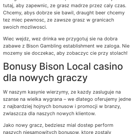
tutaj, aby zapewnic, ze grasz madrze przez caly czas.
Chcemy, abys dobrze sie bawil, draught beer chcemy
tez miec pewnosc, ze zawsze grasz w granicach
swoich mozliwosci.
Wiec wejdz, wez drinka we przygotuj sie na dobra
zabawe z Bison Gambling establishment we zaloga. Nie
mozemy sie doczekac, aby zobaczyc cie przy stolach!
Bonusy Bison Local casino
dla nowych graczy
W naszym kasynie wierzymy, ze kazdy zasluguje na
szanse na wielka wygrana – we dlatego oferujemy jedne
z najbardziej hojnych bonusow i promocji w branzy,
zwlaszcza dla naszych nowych klientow.
Jako nowy gracz, bedziesz mial dostep perform
naszych niesamowitych bonusow, ktore zostaly