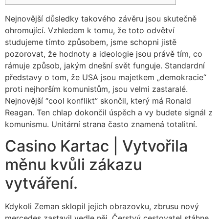
Nejnovější důsledky takového závěru jsou skutečně
ohromující. Vzhledem k tomu, že toto odvětví
studujeme tímto způsobem, jsme schopni jistě
pozorovat, že hodnoty a ideologie jsou právě tím, co
rámuje způsob, jakým dnešní svět funguje. Standardní
představy o tom, že USA jsou majetkem „demokracie“
proti nejhorším komunistům, jsou velmi zastaralé.
Nejnovější “cool konflikt” skončil, který má Ronald
Reagan. Ten chlap dokončil úspěch a vy budete signál z
komunismu.
Unitární strana často znamená totalitní.
Casino Kartac | Vytvořila
měnu kvůli zákazu
vytváření.
Kdykoli Zeman sklopil jejich obrazovku, zbrusu nový
mercedes zastavil vedle něj. Čerstvý cestovatel stáhne