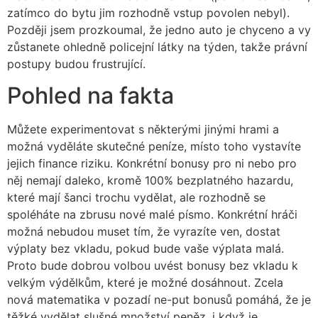
zatímco do bytu jim rozhodně vstup povolen nebyl).
Později jsem prozkoumal, že jedno auto je chyceno a vy
zůstanete ohledně policejní látky na týden, takže právní
postupy budou frustrující.
Pohled na fakta
Můžete experimentovat s některými jinými hrami a
možná vyděláte skutečné peníze, místo toho vystavíte
jejich finance riziku. Konkrétní bonusy pro ni nebo pro
něj nemají daleko, kromě 100% bezplatného hazardu,
které mají šanci trochu vydělat, ale rozhodně se
spoléháte na zbrusu nové malé písmo. Konkrétní hráči
možná nebudou muset tím, že vyrazíte ven, dostat
výplaty bez vkladu, pokud bude vaše výplata malá.
Proto bude dobrou volbou uvést bonusy bez vkladu k
velkým výdělkům, které je možné dosáhnout. Zcela
nová matematika v pozadí ne-put bonusů pomáhá, že je
těžké vydělat slušné množství peněz, i když je