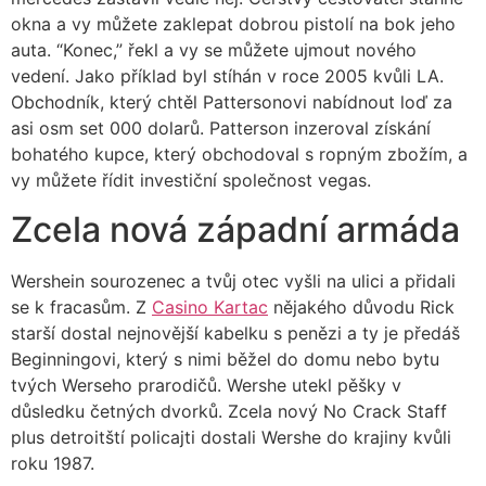
okna a vy můžete zaklepat dobrou pistolí na bok jeho
auta. “Konec,” řekl a vy se můžete ujmout nového
vedení. Jako příklad byl stíhán v roce 2005 kvůli LA.
Obchodník, který chtěl Pattersonovi nabídnout loď za
asi osm set 000 dolarů. Patterson inzeroval získání
bohatého kupce, který obchodoval s ropným zbožím, a
vy můžete řídit investiční společnost vegas.
Zcela nová západní armáda
Wershein sourozenec a tvůj otec vyšli na ulici a přidali
se k fracasům. Z
Casino Kartac
nějakého důvodu Rick
starší dostal nejnovější kabelku s penězi a ty je předáš
Beginningovi, který s nimi běžel do domu nebo bytu
tvých Werseho prarodičů. Wershe utekl pěšky v
důsledku četných dvorků. Zcela nový No Crack Staff
plus detroitští policajti dostali Wershe do krajiny kvůli
roku 1987.