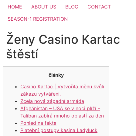
HOME
ABOUT US
BLOG
CONTACT
SEASON-1 REGISTRATION
Ženy Casino Kartac
štěstí
články
Casino Kartac | Vytvořila měnu kvůli
zákazu vytváření.
Zcela nová západní armáda
Afghánistán – USA se v noci plíží –
Taliban zabírá mnoho oblastí za den
Pohled na fakta
Platební postupy kasina Ladyluck