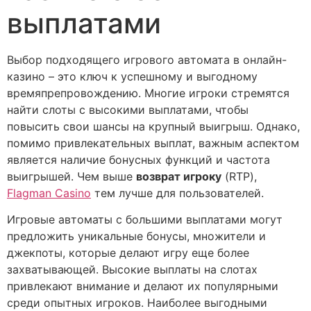
выплатами
Выбор подходящего игрового автомата в онлайн-
казино – это ключ к успешному и выгодному
времяпрепровождению. Многие игроки стремятся
найти слоты с высокими выплатами, чтобы
повысить свои шансы на крупный выигрыш. Однако,
помимо привлекательных выплат, важным аспектом
является наличие бонусных функций и частота
выигрышей. Чем выше
возврат игроку
(RTP),
Flagman Casino
тем лучше для пользователей.
Игровые автоматы с большими выплатами могут
предложить уникальные бонусы, множители и
джекпоты, которые делают игру еще более
захватывающей. Высокие выплаты на слотах
привлекают внимание и делают их популярными
среди опытных игроков. Наиболее выгодными